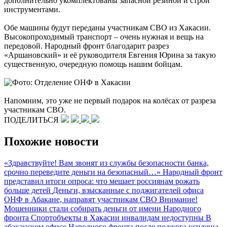
дополнительно укомплектованы запасной резиной и строй
инструментами.
Обе машины будут переданы участникам СВО из Хакасии.
Высокопроходимый транспорт – очень нужная и вещь на
передовой. Народный фронт благодарит разрез
«Аршановский» и её руководителя Евгения Юрина за такую
существенную, очередную помощь нашим бойцам.
Напомним, это уже не первый подарок на колёсах от разреза
участникам СВО.
ПОДЕЛИТЬСЯ
Похожие новости
«Здравствуйте! Вам звонят из службы безопасности банка,
срочно переведите деньги на безопасный…»
Народный фронт
представил итоги опроса: что мешает россиянам рожать
больше детей
Деньги, взысканные с поджигателей офиса
ОНФ в Абакане, направят участникам СВО
Внимание!
Мошенники стали собирать деньги от имени Народного
фронта
Спортобъекты в Хакасии инвалидам недоступны
В
абаканском офисе Народного фронта после поджога усилены