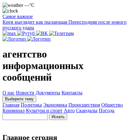
—°C
Самое важное
Киев выглядит как пылающая Преисподняя после нового
русского удара
агентство
информационных
сообщений
О нас
Новости
Документы
Контакты
Выберите тему
Главная
Политика
Экономика
Происшествия
Общество
Криминал
Культура и спорт
Авто
Скандалы
Погода
Главное сегодня