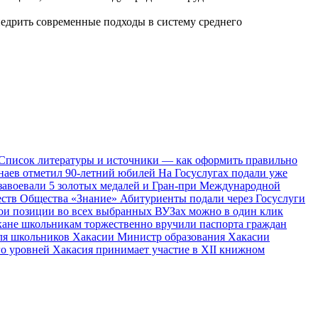
недрить современные подходы в систему среднего
Список литературы и источники — как оформить правильно
наев отметил 90-летний юбилей
На Госуслугах подали уже
завоевали 5 золотых медалей и Гран-при Международной
ществ Общества «Знание»
Абитуриенты подали через Госуслуги
вои позиции во всех выбранных ВУЗах можно в один клик
кане школьникам торжественно вручили паспорта граждан
для школьников Хакасии
Министр образования Хакасии
го уровней
Хакасия принимает участие в XII книжном