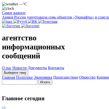
—°C
Самое важное
Армия России уничтожила семь объектов «Укрнафты» и сожгла
агентство
информационных
сообщений
О нас
Новости
Документы
Контакты
Выберите тему
Главная
Политика
Экономика
Происшествия
Общество
Крими
Главное сегодня