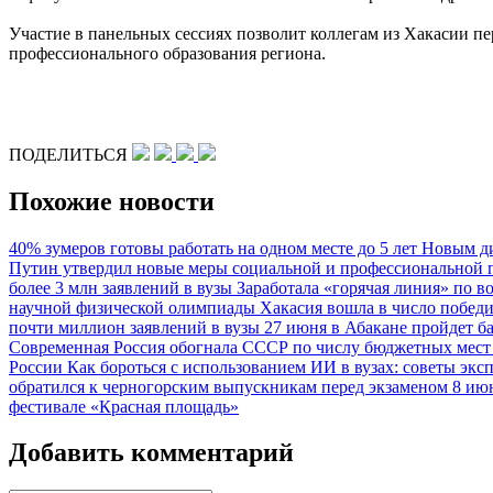
Участие в панельных сессиях позволит коллегам из Хакасии п
профессионального образования региона.
ПОДЕЛИТЬСЯ
Похожие новости
40% зумеров готовы работать на одном месте до 5 лет
Новым ди
Путин утвердил новые меры социальной и профессиональной 
более 3 млн заявлений в вузы
Заработала «горячая линия» по 
научной физической олимпиады
Хакасия вошла в число побед
почти миллион заявлений в вузы
27 июня в Абакане пройдет б
Современная Россия обогнала СССР по числу бюджетных мест 
России
Как бороться с использованием ИИ в вузах: советы экс
обратился к черногорским выпускникам перед экзаменом
8 ию
фестивале «Красная площадь»
Добавить комментарий