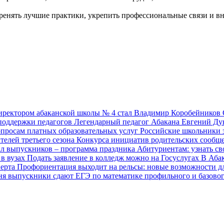
еренять лучшие практики, укрепить профессиональные связи и в
ректором абаканской школы № 4 стал Владимир Коробейников
поддержки педагогов
Легендарный педагог Абакана Евгений Ду
вопросам платных образовательных услуг
Российские школьники 
ителей третьего сезона Конкурса инициатив родительских сооб
ал выпускников – программа праздника
Абитуриентам: узнать с
в вузах
Подать заявление в колледж можно на Госуслугах
В Аба
перта
Профориентация выходит на рельсы: новые возможности 
ня выпускники сдают ЕГЭ по математике профильного и базово