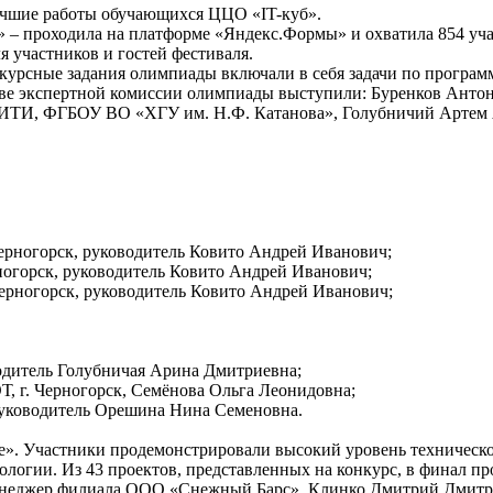
лучшие работы обучающихся ЦЦО «IT-куб».
» – проходила на платформе «Яндекс.Формы» и охватила 854 уча
 участников и гостей фестиваля.
урсные задания олимпиады включали в себя задачи по программ
тве экспертной комиссии олимпиады выступили: Буренков Анто
, ИТИ, ФГБОУ ВО «ХГУ им. Н.Ф. Катанова», Голубничий Артем 
Черногорск, руководитель Ковито Андрей Иванович;
рногорск, руководитель Ковито Андрей Иванович;
 Черногорск, руководитель Ковито Андрей Иванович;
водитель Голубничая Арина Дмитриевна;
, г. Черногорск, Семёнова Ольга Леонидовна;
 руководитель Орешина Нина Семеновна.
ее». Участники продемонстрировали высокий уровень техничес
логии. Из 43 проектов, представленных на конкурс, в финал пр
менеджер филиала ООО «Снежный Барс», Клинко Дмитрий Дмитр