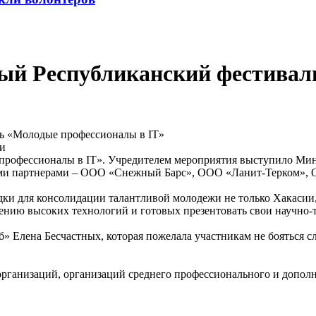
ный Республиканский фестива
ии
рофессионалы в IT». Учредителем мероприятия выступило Мини
кими партнерами – ООО «Снежный Барс», ООО «Ланит-Терком»,
дки для консолидации талантливой молодежи не только Хакасии,
ению высоких технологий и готовых презентовать свои научно-т
 Елена Бесчастных, которая пожелала участникам не бояться сл
ганизаций, организаций среднего профессионального и дополнит