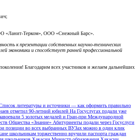
вич;
ООО «Ланит-Терком», ООО «Снежный Барс».
вность к презентации собственных научно-технических
лей экономики и способствует ранней профессиональной
поколения! Благодарим всех участников и желаем дальнейших
Список литературы и источники — как оформить правильно
наев отметил 90-летний юбилей
На Госуслугах подали уже
завоевали 5 золотых медалей и Гран-при Международной
ществ Общества «Знание»
Абитуриенты подали через Госуслуги
вои позиции во всех выбранных ВУЗах можно в один клик
кане школьникам торжественно вручили паспорта граждан
для школьников Хакасии
Министр образования Хакасии