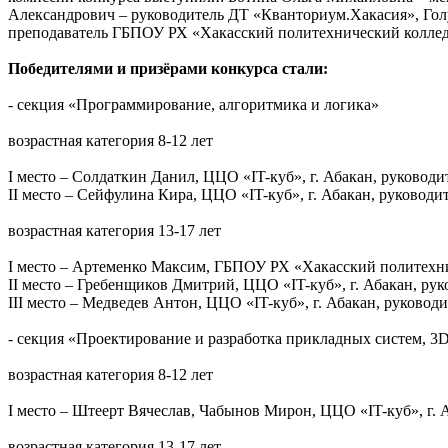
Александрович – руководитель ДТ «Кванториум.Хакасия», Гол
преподаватель ГБПОУ РХ «Хакасский политехнический коллед
Победителями и призёрами конкурса стали:
- секция «Программирование, алгоритмика и логика»
возрастная категория 8-12 лет
I место – Солдаткин Данил, ЦЦО «IT-куб», г. Абакан, руковод
II место – Сейфулина Кира, ЦЦО «IT-куб», г. Абакан, руководи
возрастная категория 13-17 лет
I место – Артеменко Максим, ГБПОУ РХ «Хакасский политехни
II место – Гребенщиков Дмитрий, ЦЦО «IT-куб», г. Абакан, ру
III место – Медведев Антон, ЦЦО «IT-куб», г. Абакан, руковод
- секция «Проектирование и разработка прикладных систем, 3
возрастная категория 8-12 лет
I место – Штеерт Вячеслав, Чабынов Мирон, ЦЦО «IT-куб», г. 
возрастная категория 13-17 лет