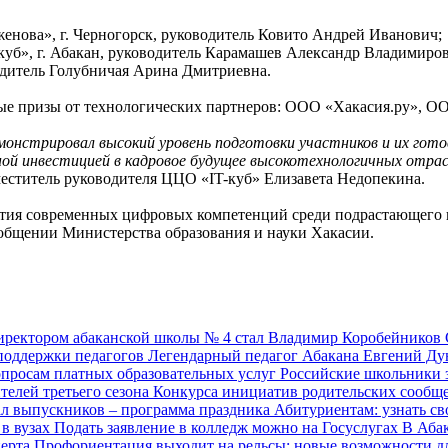
женова», г. Черногорск, руководитель Ковито Андрей Иванович;
куб», г. Абакан, руководитель Карамашев Александр Владимиро
водитель Голубничая Арина Дмитриевна.
ые призы от технологических партнеров: ООО «Хакасия.ру», 
онстрировал высокий уровень подготовки участников и их гото
ой инвестицией в кадровое будущее высокотехнологичных отрас
еститель руководителя ЦЦО «IT-куб» Елизавета Недопекина.
ития современных цифровых компетенций среди подрастающего 
сообщении Министерства образования и науки Хакасии.
ректором абаканской школы № 4 стал Владимир Коробейников
поддержки педагогов
Легендарный педагог Абакана Евгений Ду
вопросам платных образовательных услуг
Российские школьники 
ителей третьего сезона Конкурса инициатив родительских сооб
ал выпускников – программа праздника
Абитуриентам: узнать с
в вузах
Подать заявление в колледж можно на Госуслугах
В Аба
перта
Профориентация выходит на рельсы: новые возможности 