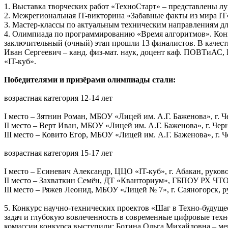
1. Выставка творческих работ «ТехноСтарт» – представлены 
2. Межрегиональная IT-викторина «Забавные факты из мира IT
3. Мастер-классы по актуальным техническим направлениям для
4. Олимпиада по программированию «Время алгоритмов». Конк
заключительный (очный) этап прошли 13 финалистов. В качес
Иван Сергеевич – канд. физ-мат. наук, доцент каф. ПОВТиАС
«IT-куб».
Победителями и призёрами олимпиады стали:
возрастная категория 12-14 лет
I место – Зятнин Роман, МБОУ «Лицей им. А.Г. Баженова», г. 
II место – Верт Иван, МБОУ «Лицей им. А.Г. Баженова», г. Че
III место – Ковито Егор, МБОУ «Лицей им. А.Г. Баженова», г.
возрастная категория 15-17 лет
I место – Есиневич Александр, ЦЦО «IT-куб», г. Абакан, руко
II место – Захваткин Семён, ДТ «Кванториум», ГБПОУ РХ ЧТОТ
III место – Ряжев Леонид, МБОУ «Лицей № 7», г. Саяногорск,
5. Конкурс научно-технических проектов «Шаг в Техно-будущ
задач и глубокую вовлеченность в современные цифровые техно
комиссии конкурса выступили: Ботина Ольга Михайловна – 