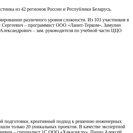
стника из 42 регионов России и Республики Беларусь.
ированию различного уровня сложности. Из 103 участников в
н Сергеевич – программист ООО «Ланит-Терком», Замулин
Александрович – зам. руководителя по учебной части ЦЦО
кой подготовки, креативный подход к решению инженерных
ошли только 20 уникальных проектов. В качестве экспертной
иевич – специалист 1С ООО «Хакасия.ру», Пахно Алексей