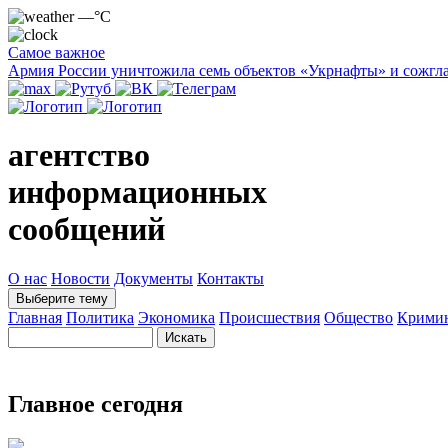
—°C
Самое важное
Армия России уничтожила семь объектов «Укрнафты» и сожгла
агентство
информационных
сообщений
О нас
Новости
Документы
Контакты
Выберите тему
Главная
Политика
Экономика
Происшествия
Общество
Крими
Главное сегодня