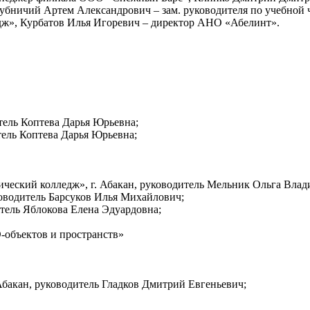
убничий Артем Александрович – зам. руководителя по учебной
ж», Курбатов Илья Игоревич – директор АНО «Абелинт».
итель Коптева Дарья Юрьевна;
тель Коптева Дарья Юрьевна;
ческий колледж», г. Абакан, руководитель Мельник Ольга Влад
ководитель Барсуков Илья Михайлович;
итель Яблокова Елена Эдуардовна;
D-объектов и пространств»
Абакан, руководитель Гладков Дмитрий Евгеньевич;