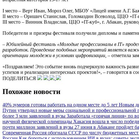
I место – Верт Иван, Мороз Олег, МБОУ «Лицей имени А.Г. Ба
II место – Оришич Станислав, Голомаздин Всеволод, ЦЦО «IT-
III место – Винник Владислав, ЦЦО «IT-куб», г. Абакан, руко
Победители и призеры фестиваля получили дипломы и памятн
– Юбилейный фестиваль «Молодые профессионалы в IT» продем
разработок. Проведение подобных мероприятий является важн
ориентации молодежи в условиях цифровизации, –
отметила зам
«Поздравляем! Это событие вновь подчеркнуло важность разв
успехов и реализации интересных проектов!», – говорится в 
ПОДЕЛИТЬСЯ
Похожие новости
40% зумеров готовы работать на одном месте до 5 лет
Новым ди
Путин утвердил новые меры социальной и профессиональной 
более 3 млн заявлений в вузы
Заработала «горячая линия» по 
научной физической олимпиады
Хакасия вошла в число побед
почти миллион заявлений в вузы
27 июня в Абакане пройдет б
Современная Россия обогнала СССР по числу бюджетных мест 
России
Как бороться с использованием ИИ в вузах: советы экс