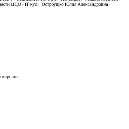
 части ЦЦО «IT-куб», Остроушко Юлия Александровна –
имировна;