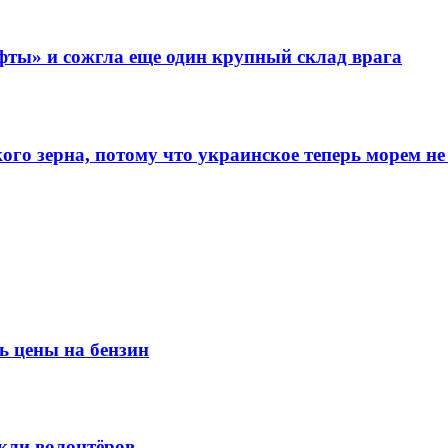
фты» и сожгла еще один крупный склад врага
го зерна, потому что украинское теперь морем не
ь цены на бензин
кли волонтёров