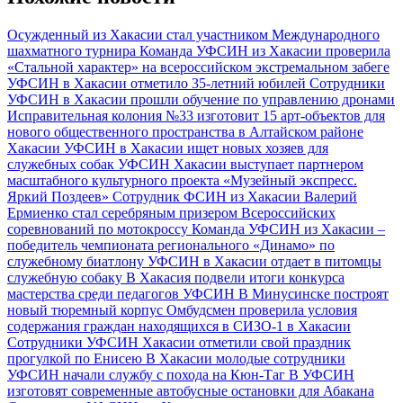
Осужденный из Хакасии стал участником Международного
шахматного турнира
Команда УФСИН из Хакасии проверила
«Стальной характер» на всероссийском экстремальном забеге
УФСИН в Хакасии отметило 35-летний юбилей
Сотрудники
УФСИН в Хакасии прошли обучение по управлению дронами
Исправительная колония №33 изготовит 15 арт-объектов для
нового общественного пространства в Алтайском районе
Хакасии
УФСИН в Хакасии ищет новых хозяев для
служебных собак
УФСИН Хакасии выступает партнером
масштабного культурного проекта «Музейный экспресс.
Яркий Поздеев»
Сотрудник ФСИН из Хакасии Валерий
Ермиенко стал серебряным призером Всероссийских
соревнований по мотокроссу
Команда УФСИН из Хакасии –
победитель чемпионата регионального «Динамо» по
служебному биатлону
УФСИН в Хакасии отдает в питомцы
служебную собаку
В Хакасия подвели итоги конкурса
мастерства среди педагогов УФСИН
В Минусинске построят
новый тюремный корпус
Омбудсмен проверила условия
содержания граждан находящихся в СИЗО-1 в Хакасии
Сотрудники УФСИН Хакасии отметили свой праздник
прогулкой по Енисею
В Хакасии молодые сотрудники
УФСИН начали службу с похода на Кюн-Таг
В УФСИН
изготовят современные автобусные остановки для Абакана