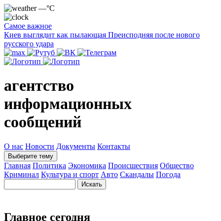
—°C
Самое важное
Киев выглядит как пылающая Преисподняя после нового
русского удара
агентство
информационных
сообщений
О нас
Новости
Документы
Контакты
Выберите тему
Главная
Политика
Экономика
Происшествия
Общество
Криминал
Культура и спорт
Авто
Скандалы
Погода
Главное сегодня