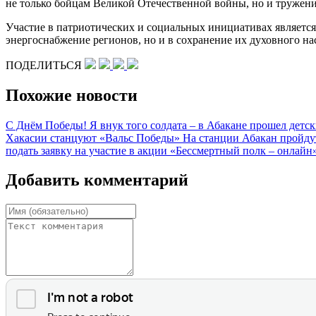
не только бойцам Великой Отечественной войны, но и тружен
Участие в патриотических и социальных инициативах является
энергоснабжение регионов, но и в сохранение их духовного на
ПОДЕЛИТЬСЯ
Похожие новости
С Днём Победы!
Я внук того солдата – в Абакане прошел детс
Хакасии станцуют «Вальс Победы»
На станции Абакан пройд
подать заявку на участие в акции «Бессмертный полк – онлайн
Добавить комментарий