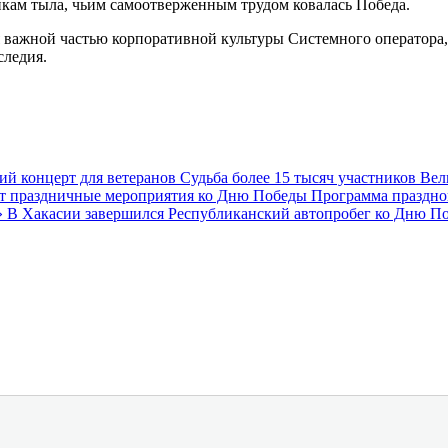
икам тыла, чьим самоотверженным трудом ковалась Победа.
 важной частью корпоративной культуры Системного оператора, 
следия.
кий концерт для ветеранов
Судьба более 15 тысяч участников Ве
ут праздничные мероприятия ко Дню Победы
Программа праздно
»
В Хакасии завершился Республиканский автопробег ко Дню П