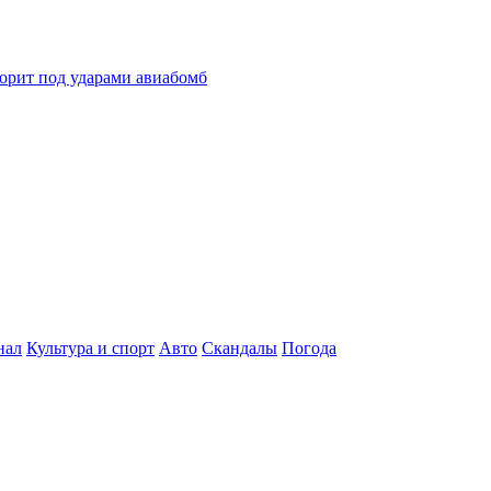
горит под ударами авиабомб
нал
Культура и спорт
Авто
Скандалы
Погода