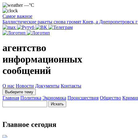
—°C
Самое важное
Баллистические ракеты снова громят Киев, а Днепропетровск 
агентство
информационных
сообщений
О нас
Новости
Документы
Контакты
Выберите тему
Главная
Политика
Экономика
Происшествия
Общество
Крими
Главное сегодня