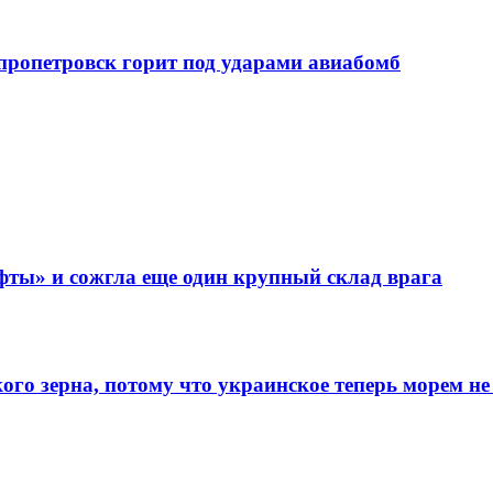
епропетровск горит под ударами авиабомб
фты» и сожгла еще один крупный склад врага
го зерна, потому что украинское теперь морем не