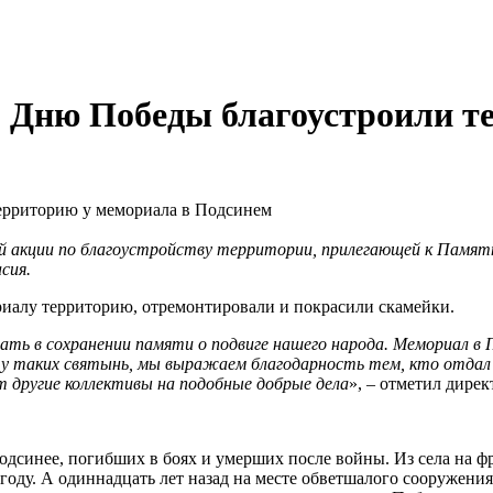
 Дню Победы благоустроили т
й акции по благоустройству территории, прилегающей к Памятн
сия.
иалу территорию, отремонтировали и покрасили скамейки.
ать в сохранении памяти о подвиге нашего народа. Мемориал в
 у таких святынь, мы выражаем благодарность тем, кто отдал 
 другие коллективы на подобные добрые дела
», – отметил дире
синее, погибших в боях и умерших после войны. Из села на фр
 году. А одиннадцать лет назад на месте обветшалого сооруже