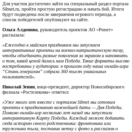
Для участия достаточно зайти на специальный раздел портала
Sibnet.ru, пройти простую регистрацию и начать бой. Итоги
будут подведены после завершения игрового периода, а
список победителей опубликуют на сайте.
Ольга Алдонина
, руководитель проектов АО «Ринет»
рассказала:
«Ежегодно к майским праздникам мы запускаем
интерактивные проекты на военно-патриотическую тему,
чтобы объединить разные поколения за экраном и напомнить
о том, какой ценой далась нам Победа. Такие форматы высоко
востребованы у аудитории: в прошлом году наша онлайн-игра
“Стань генералом” собрала 360 тысяч уникальных
пользователей».
Николай Зенин
, вице-президент, директор Новосибирского
филиала «Ростелекома» отметил:
«Уже много лет вместе с порталом Sibnet мы готовим
проекты к празднованию важнейшей даты — Дня Победы.
Помимо онлайн-игр несколько лет назад мы запустили
интерактивную Карту Победы. Каждый может добавить
сюда историю своего родственника: фронтовика или
труженика тыла, поставив метку с фото и рассказом о