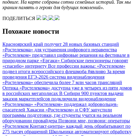
подвиге. На карте собраны сотни семейных историй. Так мы
храним память о героях для будущих поколений».
ПОДЕЛИТЬСЯ
Похожие новости
Красноярский край получит 28 новых базовых станций
«Ростелекома» для устранения цифрового неравенства
«Ростелеком» представил цифровые решения на фестивале в
природном парке «Ергаки»
Сибирские пенсионеры говорят
«спасибо» интернету
Все профессии важны: «Ростелеком»
подвел итоги всероссийского флешмоба #явлияю
За время
проведения ЕГЭ-2026 система видеонаблюдения
«Ростелекома» обеспечила более 7 млн часов трансляций
Оптика «Ростелекома» доступна уже в четырех из пяти домов
в российских мегаполисах
В Сибири 900 пунктов выдачи
заказов маркетплейсов подключили видеонаблюдение
«Ростелекома»
«Ростелеком» поддержал добровольцев-
спасателей Хакасии
«Ростелеком» и СФУ запустили
программы подготовки, где студенты учатся на реальном
оборудовании провайдера
Позвони мне, позвони: операторы
«Ростелеком Контакт-центра» каждый день обрабатывают по
275 тысяч обращений
Школьники автоматизируют обработку