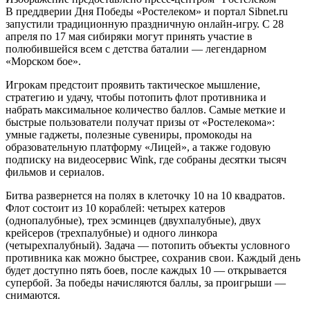
В преддверии Дня Победы «Ростелеком» и портал Sibnet.ru
запустили традиционную праздничную онлайн-игру. С 28
апреля по 17 мая сибиряки могут принять участие в
полюбившейся всем с детства баталии — легендарном
«Морском бое».
Игрокам предстоит проявить тактическое мышление,
стратегию и удачу, чтобы потопить флот противника и
набрать максимальное количество баллов. Самые меткие и
быстрые пользователи получат призы от «Ростелекома»:
умные гаджеты, полезные сувениры, промокоды на
образовательную платформу «Лицей», а также годовую
подписку на видеосервис Wink, где собраны десятки тысяч
фильмов и сериалов.
Битва развернется на полях в клеточку 10 на 10 квадратов.
Флот состоит из 10 кораблей: четырех катеров
(однопалубные), трех эсминцев (двухпалубные), двух
крейсеров (трехпалубные) и одного линкора
(четырехпалубный). Задача — потопить объекты условного
противника как можно быстрее, сохранив свои. Каждый день
будет доступно пять боев, после каждых 10 — открывается
супербой. За победы начисляются баллы, за проигрыши —
снимаются.