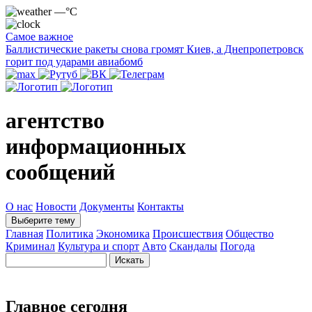
—°C
Самое важное
Баллистические ракеты снова громят Киев, а Днепропетровск
горит под ударами авиабомб
агентство
информационных
сообщений
О нас
Новости
Документы
Контакты
Выберите тему
Главная
Политика
Экономика
Происшествия
Общество
Криминал
Культура и спорт
Авто
Скандалы
Погода
Главное сегодня