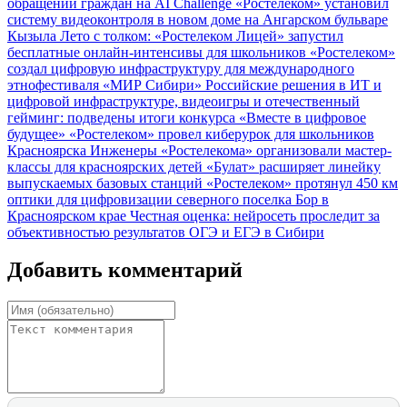
обращений граждан на AI Challenge
«Ростелеком» установил
систему видеоконтроля в новом доме на Ангарском бульваре
Кызыла
Лето с толком: «Ростелеком Лицей» запустил
бесплатные онлайн-интенсивы для школьников
«Ростелеком»
создал цифровую инфраструктуру для международного
этнофестиваля «МИР Сибири»
Российские решения в ИТ и
цифровой инфраструктуре, видеоигры и отечественный
гейминг: подведены итоги конкурса «Вместе в цифровое
будущее»
«Ростелеком» провел киберурок для школьников
Красноярска
Инженеры «Ростелекома» организовали мастер-
классы для красноярских детей
«Булат» расширяет линейку
выпускаемых базовых станций
«Ростелеком» протянул 450 км
оптики для цифровизации северного поселка Бор в
Красноярском крае
Честная оценка: нейросеть проследит за
объективностью результатов ОГЭ и ЕГЭ в Сибири
Добавить комментарий