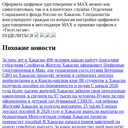
Оформить цифровое удостоверение в MAX можно как
самостоятельно, так и в клиентских службах Отделения
Социального фонда России по Хакасии. Специалисты
консультируют граждан по вопросам настройки цифрового
удостоверения в мессенджере MAX и привязке профиля к
«Госуслугам».
ПОДЕЛИТЬСЯ
Похожие новости
За пять лет в Хакасии 496 человек нашли работу благодаря
субсидиям Соцфонда
Жители Хакасии оформляют Цифровые
удостоверения в Макс для управления госуслугами
Ветераны
СВО из Хакасии проходят лечение в сибирских центрах
реабилитации и в Краснодарском крае
88 студенток в Хакасии
получили пособие по беременности и родам
С начала 2026
года более тысячи жителей Хакасии забрали свои пенсионные
накопления, в среднем по 97 тысяч на человека
Нужен ли при
оформлении в детский сад бумажный СНИЛС для ребенка
Жителям Хакасии за полгода выплачено 25 тысяч Единых
детских пособий
В 2026 году в Хакасии выросли выплаты по
больничным
Многодетным семьям Хакасии провели
перерасчет пособий
В Хакасии начался прием заявлений на
новую семейную выплату
За какое количество дней выплатят