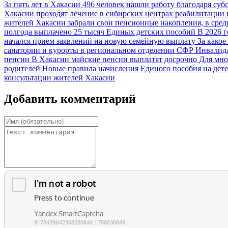
За пять лет в Хакасии 496 человек нашли работу благодаря с
Хакасии проходят лечение в сибирских центрах реабилитации 
жителей Хакасии забрали свои пенсионные накопления, в сред
полгода выплачено 25 тысяч Единых детских пособий
В 2026 
начался прием заявлений на новую семейную выплату
За какое
санатории и курорты в региональном отделении СФР
Инвалида
пенсии
В Хакасии майские пенсии выплатят досрочно
Для мно
родителей
Новые правила начисления Единого пособия на дете
консультации жителей Хакасии
Добавить комментарий