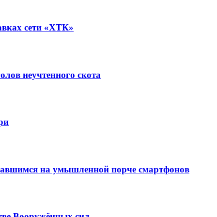
авках сети «ХТК»
олов неучтенного скота
ри
вавшимся на умышленной порче смартфонов
тве Вооружённых сил