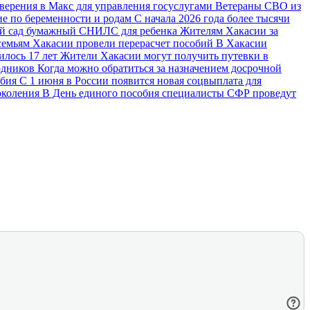
ерения в Макс для управления госуслугами
Ветераны СВО из
ие по беременности и родам
С начала 2026 года более тысячи
ий сад бумажный СНИЛС для ребенка
Жителям Хакасии за
емьям Хакасии провели перерасчет пособий
В Хакасии
илось 17 лет
Жители Хакасии могут получить путевки в
водников
Когда можно обратиться за назначением досрочной
обия
С 1 июня в России появится новая соцвыплата для
околения
В День единого пособия специалисты СФР проведут