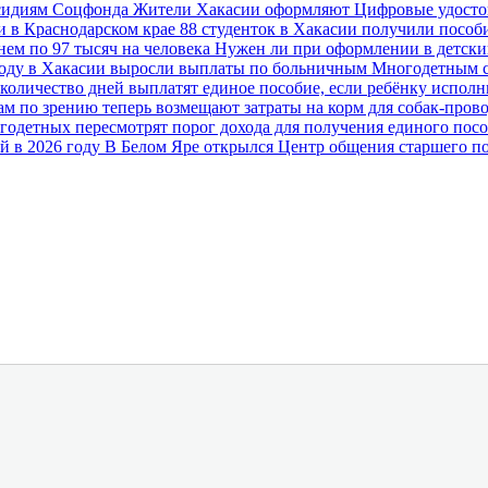
убсидиям Соцфонда
Жители Хакасии оформляют Цифровые удостов
и в Краснодарском крае
88 студенток в Хакасии получили пособ
нем по 97 тысяч на человека
Нужен ли при оформлении в детск
году в Хакасии выросли выплаты по больничным
Многодетным с
 количество дней выплатят единое пособие, если ребёнку исполн
м по зрению теперь возмещают затраты на корм для собак-про
годетных пересмотрят порог дохода для получения единого пос
й в 2026 году
В Белом Яре открылся Центр общения старшего п