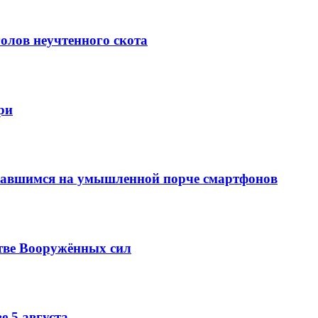
олов неучтенного скота
ри
вавшимся на умышленной порче смартфонов
тве Вооружённых сил
е 5 августа