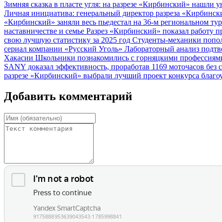
Зимняя сказка в пласте угля: на разрезе «Кирбинский» нашли
Личная инициатива: генеральный директор разреза «Кирбинс
«Кирбинский» заняли весь пьедестал на 36-м региональном ту
наставничестве и семье
Разрез «Кирбинский» показал работу 
свою лучшую статистику за 2025 год
Студенты-механики попол
сериал компании «Русский Уголь»
Лабораторный анализ подтв
Хакасии
Школьники познакомились с горняцкими профессиями
SANY доказал эффективность, проработав 1169 моточасов без 
разрезе «Кирбинский» выбрали лучший проект конкурса благ
Добавить комментарий