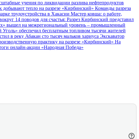
сштабные учения по ликвидации разлива нефтепродуктов
как добывают тепло на разрезе «Кирбинский»
Команды разреза
марке трудоустройства в Хакасии
Мастер ковша: о работе,
 вокруг
14 поводов для счастья: Разрез Кирбинский представил
лях» вышел на межрегиональный уровень – промышленный
й Уголь» обеспечил бесплатным топливом тысячи жителей
тил в реку Абакан сто тысяч мальков хариуса
Экскаватор
оизводственную практику на разрезе «Кирбинский»
На
тоги онлайн-акции «Народная Победа»