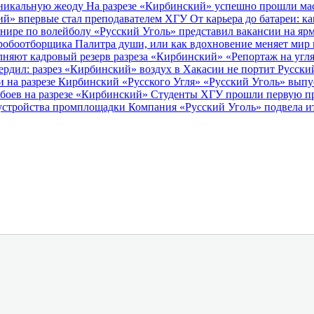
 уникальную жеоду
На разрезе «Кирбинский» успешно прошли ма
кий» впервые стал преподавателем ХГУ
От карьера до батареи: 
рнире по волейболу
«Русский Уголь» представил вакансии на яр
пробоотборщика
Палитра души, или как вдохновение меняет мир
няют кадровый резерв разреза «Кирбинский»
«Репортаж на уг
ердил: разрез «Кирбинский» воздух в Хакасии не портит
Русски
 на разрезе Кирбинский «Русского Угля»
«Русский Уголь» выпус
сбоев на разрезе «Кирбинский»
Студенты ХГУ прошли первую пр
оустройства промплощадки
Компания «Русский Уголь» подвела и