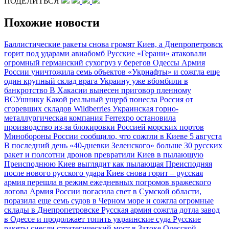
ПОДЕЛИТЬСЯ
Похожие новости
Баллистические ракеты снова громят Киев, а Днепропетровск
горит под ударами авиабомб
Русские «Герани» атаковали
огромный германский сухогруз у берегов Одессы
Армия
России уничтожила семь объектов «Укрнафты» и сожгла еще
один крупный склад врага
Украину уже вбомбили в
банкротство
В Хакасии вынесен приговор пленному
ВСУшнику
Какой реальный ущерб понесла Россия от
сгоревших складов Wildberries
Украинская горно-
металлургическая компания Ferrexpo остановила
производство из-за блокировки Россией морских портов
Минобороны России сообщило, что сожгли в Киеве 5 августа
В последний день «40-дневки Зеленского» больше 30 русских
ракет и полсотни дронов превратили Киев в пылающую
Преисподнюю
Киев выглядит как пылающая Преисподняя
после нового русского удара
Киев снова горит – русская
армия перешла в режим ежедневных погромов вражеского
логова
Армия России погасила свет в Сумской области,
поразила еще семь судов в Черном море и сожгла огромные
склады в Днепропетровске
Русская армия сожгла дотла завод
в Одессе и продолжает топить украинские суда
Русские
ракеты снесли стратегический мост в Затоке Одесской