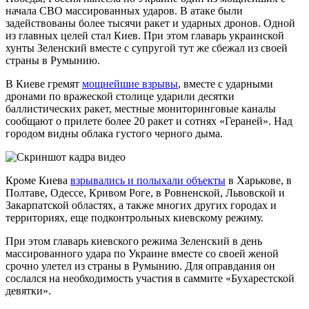
начала СВО массированных ударов. В атаке были
задействованы более тысячи ракет и ударных дронов. Одной
из главных целей стал Киев. При этом главарь украинской
хунты Зеленский вместе с супругой тут же сбежал из своей
страны в Румынию.
В Киеве гремят
мощнейшие взрывы
, вместе с ударными
дронами по вражеской столице ударили десятки
баллистических ракет, местные мониторинговые каналы
сообщают о прилете более 20 ракет и сотнях «Гераней». Над
городом видны облака густого черного дыма.
Кроме Киева
взрывались и полыхали объекты
в Харькове, в
Полтаве, Одессе, Кривом Роге, в Ровненской, Львовской и
Закарпатской областях, а также многих других городах и
территориях, еще подконтрольных киевскому режиму.
При этом главарь киевского режима Зеленский в день
массированного удара по Украине вместе со своей женой
срочно улетел из страны в Румынию. Для оправдания он
сослался на необходимость участия в саммите «Бухарестской
девятки».