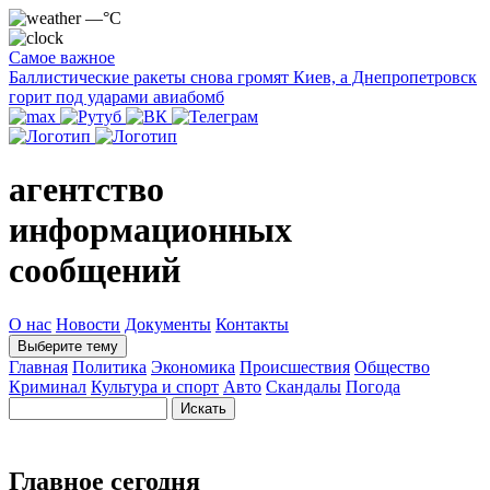
—°C
Самое важное
Баллистические ракеты снова громят Киев, а Днепропетровск
горит под ударами авиабомб
агентство
информационных
сообщений
О нас
Новости
Документы
Контакты
Выберите тему
Главная
Политика
Экономика
Происшествия
Общество
Криминал
Культура и спорт
Авто
Скандалы
Погода
Главное сегодня