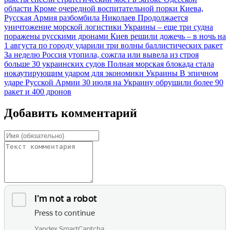
области
Кроме очередной воспитательной порки Киева,
Русская Армия разбомбила Николаев
Продолжается
уничтожение морской логистики Украины – еще три судна
поражены русскими дронами
Киев решили дожечь – в ночь на
1 августа по городу ударили три волны баллистических ракет
За неделю Россия утопила, сожгла или вывела из строя
больше 30 украинских судов
Полная морская блокада стала
нокаутирующим ударом для экономики Украины
В эпичном
ударе Русской Армии 30 июля на Украину обрушили более 90
ракет и 400 дронов
Добавить комментарий