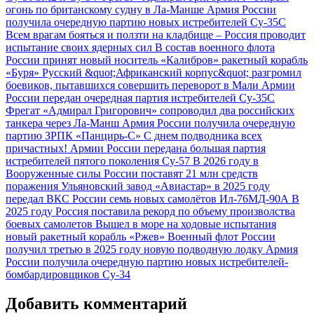
огонь по британскому судну в Ла-Манше
Армия России
получила очередную партию новых истребителей Су-35С
Всем врагам бояться и ползти на кладбище – Россия проводит
испытание своих ядерных сил
В состав военного флота
России принят новый носитель «Калибров» ракетный корабль
«Буря»
Русский &quot;Африканский корпус&quot; разгромил
боевиков, пытавшихся совершить переворот в Мали
Армии
России передан очередная партия истребителей Су-35С
Фрегат «Адмирал Григорович» сопроводил два российских
танкера через Ла-Манш
Армия России получила очередную
партию ЗРПК «Панцирь-С»
С днем подводника всех
причастных!
Армии России передана большая партия
истребителей пятого поколения Су-57
В 2026 году в
Вооруженные силы России поставят 21 млн средств
поражения
Ульяновский завод «Авиастар» в 2025 году
передал ВКС России семь новых самолётов Ил-76МД-90А
В
2025 году Россия поставила рекорд по объему произволства
боевых самолетов
Вышел в море на ходовые испытания
новый ракетный корабль «Ржев»
Военный флот России
получил третью в 2025 году новую подводную лодку
Армия
России получила очередную партию новых истребителей-
бомбардировщиков Су-34
Добавить комментарий