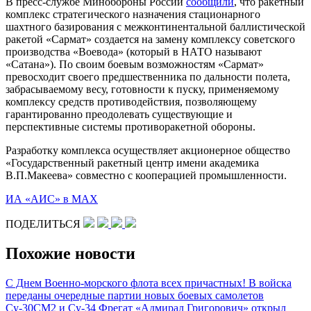
В пресс-службе Минобороны России
сообщили
, что ракетный
комплекс стратегического назначения стационарного
шахтного базирования с межконтинентальной баллистической
ракетой «Сармат» создается на замену комплексу советского
производства «Воевода» (который в НАТО называют
«Сатана»). По своим боевым возможностям «Сармат»
превосходит своего предшественника по дальности полета,
забрасываемому весу, готовности к пуску, применяемому
комплексу средств противодействия, позволяющему
гарантированно преодолевать существующие и
перспективные системы противоракетной обороны.
Разработку комплекса осуществляет акционерное общество
«Государственный ракетный центр имени академика
В.П.Макеева» совместно с кооперацией промышленности.
ИА «АИС» в МАХ
ПОДЕЛИТЬСЯ
Похожие новости
С Днем Военно-морского флота всех причастных!
В войска
переданы очередные партии новых боевых самолетов
Су-30СМ2 и Су-34
Фрегат «Адмирал Григорович» открыл