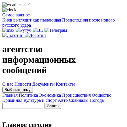
—°C
Самое важное
Киев выглядит как пылающая Преисподняя после нового
русского удара
агентство
информационных
сообщений
О нас
Новости
Документы
Контакты
Выберите тему
Главная
Политика
Экономика
Происшествия
Общество
Криминал
Культура и спорт
Авто
Скандалы
Погода
Главное сегодня