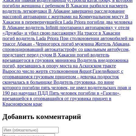
Хакасии пьяная водительница устроила катастрофу, в которой
погибли женщина с ребенком
В Хакасии разбился насмерть
водитель легковушки
В Абакане завершено расследование
массовой автоаварии с жертвами на Коммунальном мосту
В
Хакасии в перевернувшейся Lada Priora погибли два человека
В Абакане водитель Infiniti протаранил автопарковку у отеля
«Дружба» и убил свою пассажирку
На трассе в Хакасии
погиб водитель Lada Priora
При столкновении автомобилей на
трассе Абакан - Черногорск погиб мужчина
Житель Абакана,
спровоцировавший автокатастрофу со школьным автобусом,
предстанет перед судом
В Хакасии погиб водитель
врезавшегося в грузовик минивэна
Водитель внедорожника
погиб, врезавшись в опору моста на Аскизском тракте
Выросло число жертв столкновения &quot;Газели&quot; с
оторвавшимся грузовым прицепом - девочка подросток
скончалась в больницке
Водитель грузовика, по вине
которого погибли пять человек, не имел водительских прав и
190 раз нарушал ПДД
Пять человек погибли в «Газели»,
врезавшейся в оторвавшийся от грузовика прицеп в
Красноярском крае
Добавить комментарий