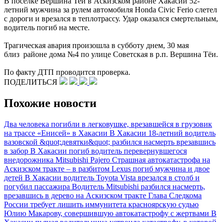
В поселке Вершина Теи в Аскизском районе Хакасии 52-
летний мужчина за рулем автомобиля Honda Civic Ferio слетел
с дороги и врезался в теплотрассу. Удар оказался смертельным,
водитель погиб на месте.
Трагическая авария произошла в субботу днем, 30 мая
близ районе дома №4 по улице Советская в р.п. Вершина Тёи.
По факту ДТП проводится проверка.
ПОДЕЛИТЬСЯ
Похожие новости
Два человека погибли в легковушке, врезавшейся в грузовик
на трассе «Енисей» в Хакасии
В Хакасии 18-летний водитель
вазовской &quot;девятки&quot; разбился насмерть врезавшись
в забор
В Хакасии погиб водитель перевернувшегося
внедорожника Mitsubishi Pajero
Страшная автокатастрофа на
Аскизском тракте – в разбитом Lexus погиб мужчина и двое
детей
В Хакасии водитель Toyota Vista врезался в столб и
погубил пассажира
Водитель Mitsubishi разбился насмерть,
врезавшись в дерево на Аскизском тракте
Глава Следкома
России требует лишить иммунитета красноярскую судью
Юлию Макарову, совершившую автокатастрофу с жертвами
В