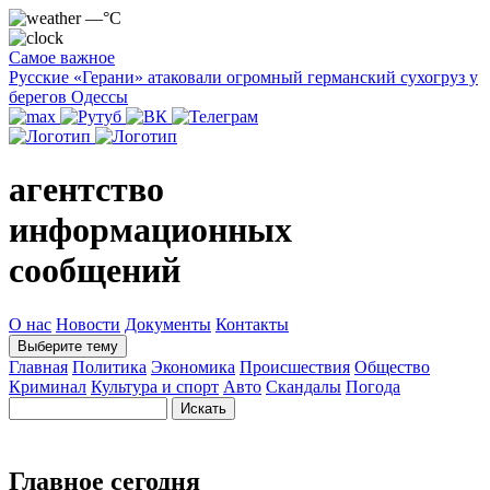
—°C
Самое важное
Русские «Герани» атаковали огромный германский сухогруз у
берегов Одессы
агентство
информационных
сообщений
О нас
Новости
Документы
Контакты
Выберите тему
Главная
Политика
Экономика
Происшествия
Общество
Криминал
Культура и спорт
Авто
Скандалы
Погода
Главное сегодня