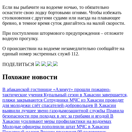
Если вы рыбачите на водоеме ночью, то обязательно
оснастите свою лодку бортовыми огнями. Чтобы избежать
столкновения с другими судами или наезда на плавающее
бревно, в темное время суток двигайтесь на малой скорости.
При поступлении штормового предупреждения – отложите
водную прогулку.
О происшествии на водоеме незамедлительно сообщайте на
единый номер экстренных служб 112.
ПОДЕЛИТЬСЯ
Похожие новости
В абаканской гостинице «Азимут» прошли пожарно-
тактические учения
Купальный сезон в Хакасии завершается,
пляжи закрываются
Сотрудники МЧС из Хакасии проводят
для молодежи слёт спасателей-добровольцев
В Хакасии
выявили лучшее звено газодымозащитной службы
Правила
безопасности при походах в лес за грибами и ягодой
В
Хакасии усиливают меры профилактики на водоемах
Молодые офицеры пополнили штат МЧС в Хакасии
Пожарный надзор России празднует 99 годовщину