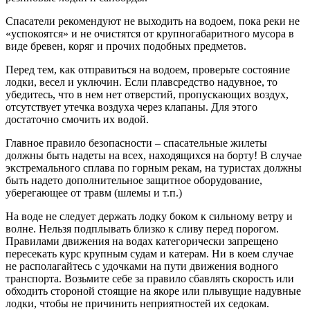
Спасатели рекомендуют не выходить на водоем, пока реки не
«успокоятся» и не очистятся от крупногабаритного мусора в
виде бревен, коряг и прочих подобных предметов.
Перед тем, как отправиться на водоем, проверьте состояние
лодки, весел и уключин. Если плавсредство надувное, то
убедитесь, что в нем нет отверстий, пропускающих воздух,
отсутствует утечка воздуха через клапаны. Для этого
достаточно смочить их водой.
Главное правило безопасности – спасательные жилеты
должны быть надеты на всех, находящихся на борту! В случае
экстремального сплава по горным рекам, на туристах должны
быть надето дополнительное защитное оборудование,
уберегающее от травм (шлемы и т.п.)
На воде не следует держать лодку боком к сильному ветру и
волне. Нельзя подплывать близко к сливу перед порогом.
Правилами движения на водах категорически запрещено
пересекать курс крупным судам и катерам. Ни в коем случае
не располагайтесь с удочками на пути движения водного
транспорта. Возьмите себе за правило сбавлять скорость или
обходить стороной стоящие на якоре или плывущие надувные
лодки, чтобы не причинить неприятностей их седокам.