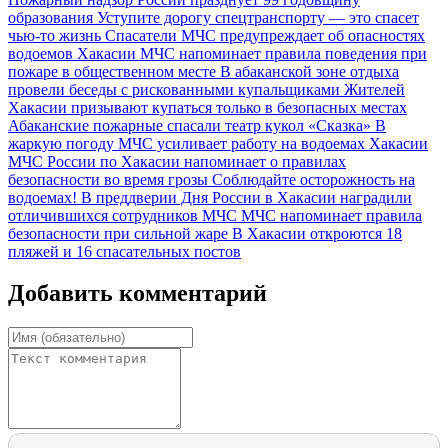
образования
Уступите дорогу спецтранспорту — это спасет
чью-то жизнь
Спасатели МЧС предупреждает об опасностях
водоемов Хакасии
МЧС напоминает правила поведения при
пожаре в общественном месте
В абаканской зоне отдыха
провели беседы с рискованными купальщиками
Жителей
Хакасии призывают купаться только в безопасных местах
Абаканские пожарные спасали театр кукол «Сказка»
В
жаркую погоду МЧС усиливает работу на водоемах Хакасии
МЧС России по Хакасии напоминает о правилах
безопасности во время грозы
Соблюдайте осторожность на
водоемах!
В преддверии Дня России в Хакасии наградили
отличившихся сотрудников МЧС
МЧС напоминает правила
безопасности при сильной жаре
В Хакасии откроются 18
пляжей и 16 спасательных постов
Добавить комментарий