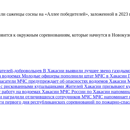
ли саженцы сосны на «Аллее победителей», заложенной в 2023 г
овится к окружным соревнованиям, которые начнутся в Новокуз
сателей-добровольцев
В Хакасии выявили лучшее звено газоды
а водоемах
Молодые офицеры пополнили штат МЧС в Хакасии
асатели МЧС предупреждает об опасностях водоемов Хакасии
М
ды с рискованными купальщиками
Жителей Хакасии призывают куп
 работу на водоемах Хакасии
МЧС России по Хакасии напоминае
ии наградили отличившихся сотрудников МЧС
МЧС напоминает п
ги первого дня республиканских соревнований по пожарно-спа