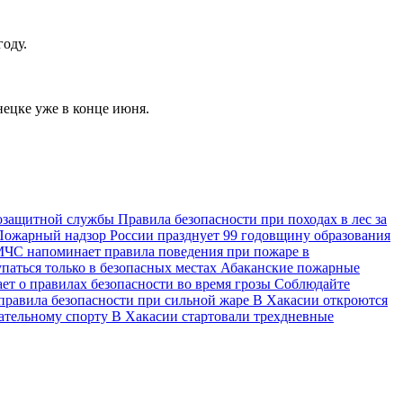
оду.
нецке уже в конце июня.
мозащитной службы
Правила безопасности при походах в лес за
Пожарный надзор России празднует 99 годовщину образования
ЧС напоминает правила поведения при пожаре в
аться только в безопасных местах
Абаканские пожарные
т о правилах безопасности во время грозы
Соблюдайте
равила безопасности при сильной жаре
В Хакасии откроются
сательному спорту
В Хакасии стартовали трехдневные