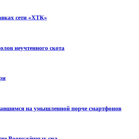
авках сети «ХТК»
олов неучтенного скота
ри
вавшимся на умышленной порче смартфонов
тве Вооружённых сил