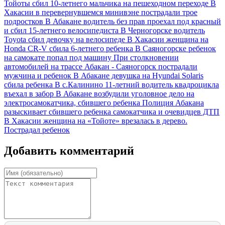
Тойоты сбил 10-летнего мальчика на пешеходном переходе
В
Хакасии в перевернувшемся минивэне пострадали трое
подростков
В Абакане водитель без прав проехал под красный
и сбил 15-летнего велосипедиста
В Черногорске водитель
Toyota сбил девочку на велосипеде
В Хакасии женщина на
Honda CR-V сбила 6-летнего ребенка
В Саяногорске ребенок
на самокате попал под машину
При столкновении
автомобилей на трассе Абакан - Саяногорск пострадали
мужчина и ребенок
В Абакане девушка на Hyundai Solaris
сбила ребенка
В с.Калинино 11-летний водитель квадроцикла
въехал в забор
В Абакане возбудили уголовное дело на
электросамокатчика, сбившего ребенка
Полиция Абакана
разыскивает сбившего ребенка самокатчика и очевидцев ДТП
В Хакасии женщина на «Тойоте» врезалась в дерево.
Пострадал ребенок
Добавить комментарий