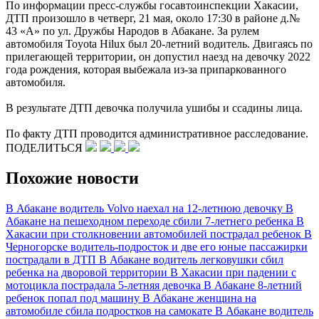
По информации пресс-службы госавтоинспекции Хакасии,
ДТП произошло в четверг, 21 мая, около 17:30 в районе д.№
43 «А» по ул. Дружбы Народов в Абакане. За рулем
автомобиля Toyota Hilux был 20-летний водитель. Двигаясь по
прилегающей территории, он допустил наезд на девочку 2022
года рождения, которая выбежала из-за припаркованного
автомобиля.
В результате ДТП девочка получила ушибы и ссадины лица.
По факту ДТП проводится административное расследование.
ПОДЕЛИТЬСЯ
Похожие новости
В Абакане водитель Volvo наехал на 12-летнюю девочку
В
Абакане на пешеходном переходе сбили 7-летнего ребенка
В
Хакасии при столкновении автомобилей пострадал ребенок
В
Черногорске водитель-подросток и две его юные пассажирки
пострадали в ДТП
В Абакане водитель легковушки сбил
ребенка на дворовой территории
В Хакасии при падении с
мотоцикла пострадала 5-летняя девочка
В Абакане 8-летний
ребенок попал под машину
В Абакане женщина на
автомобиле сбила подростков на самокате
В Абакане водитель