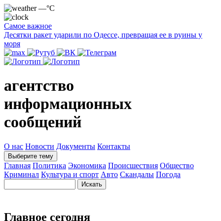
—°C
Самое важное
Десятки ракет ударили по Одессе, превращая ее в руины у
моря
агентство
информационных
сообщений
О нас
Новости
Документы
Контакты
Выберите тему
Главная
Политика
Экономика
Происшествия
Общество
Криминал
Культура и спорт
Авто
Скандалы
Погода
Главное сегодня