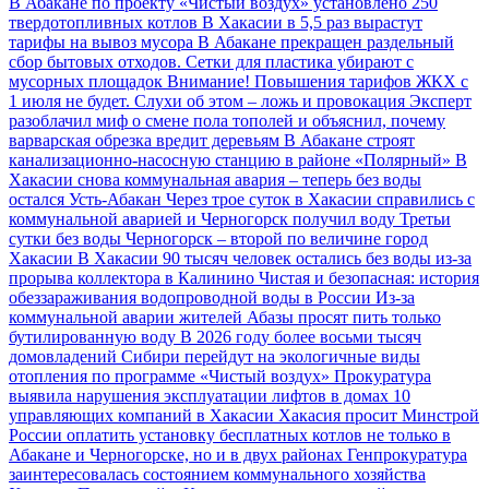
В Абакане по проекту «Чистый воздух» установлено 250
твердотопливных котлов
В Хакасии в 5,5 раз вырастут
тарифы на вывоз мусора
В Абакане прекращен раздельный
сбор бытовых отходов. Сетки для пластика убирают с
мусорных площадок
Внимание! Повышения тарифов ЖКХ с
1 июля не будет. Слухи об этом – ложь и провокация
Эксперт
разоблачил миф о смене пола тополей и объяснил, почему
варварская обрезка вредит деревьям
В Абакане строят
канализационно-насосную станцию в районе «Полярный»
В
Хакасии снова коммунальная авария – теперь без воды
остался Усть-Абакан
Через трое суток в Хакасии справились с
коммунальной аварией и Черногорск получил воду
Третьи
сутки без воды Черногорск – второй по величине город
Хакасии
В Хакасии 90 тысяч человек остались без воды из-за
прорыва коллектора в Калинино
Чистая и безопасная: история
обеззараживания водопроводной воды в России
Из-за
коммунальной аварии жителей Абазы просят пить только
бутилированную воду
В 2026 году более восьми тысяч
домовладений Сибири перейдут на экологичные виды
отопления по программе «Чистый воздух»
Прокуратура
выявила нарушения эксплуатации лифтов в домах 10
управляющих компаний в Хакасии
Хакасия просит Минстрой
России оплатить установку бесплатных котлов не только в
Абакане и Черногорске, но и в двух районах
Генпрокуратура
заинтересовалась состоянием коммунального хозяйства