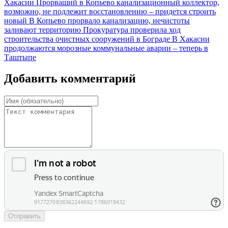
Хакасии
Прорваший в Копьево канализационный коллектор,
возможно, не подлежит восстановлению – придется строить
новый
В Копьево прорвало канализацию, нечистоты
заливают территорию
Прокуратура проверила ход
строительства очистных сооружений в Бограде
В Хакасии
продолжаются морозные коммунальные аварии – теперь в
Таштыпе
Добавить комментарий
Отправить