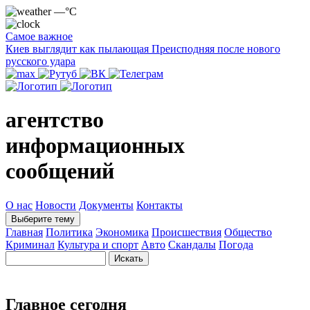
—°C
Самое важное
Киев выглядит как пылающая Преисподняя после нового
русского удара
агентство
информационных
сообщений
О нас
Новости
Документы
Контакты
Выберите тему
Главная
Политика
Экономика
Происшествия
Общество
Криминал
Культура и спорт
Авто
Скандалы
Погода
Главное сегодня