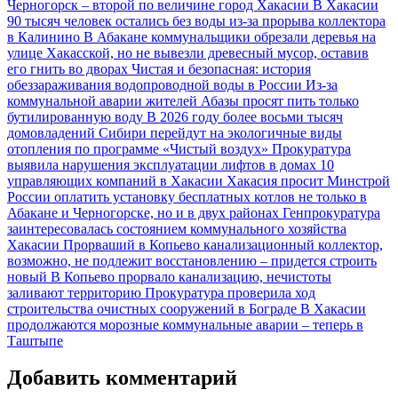
Черногорск – второй по величине город Хакасии
В Хакасии
90 тысяч человек остались без воды из-за прорыва коллектора
в Калинино
В Абакане коммунальщики обрезали деревья на
улице Хакасской, но не вывезли древесный мусор, оставив
его гнить во дворах
Чистая и безопасная: история
обеззараживания водопроводной воды в России
Из-за
коммунальной аварии жителей Абазы просят пить только
бутилированную воду
В 2026 году более восьми тысяч
домовладений Сибири перейдут на экологичные виды
отопления по программе «Чистый воздух»
Прокуратура
выявила нарушения эксплуатации лифтов в домах 10
управляющих компаний в Хакасии
Хакасия просит Минстрой
России оплатить установку бесплатных котлов не только в
Абакане и Черногорске, но и в двух районах
Генпрокуратура
заинтересовалась состоянием коммунального хозяйства
Хакасии
Прорваший в Копьево канализационный коллектор,
возможно, не подлежит восстановлению – придется строить
новый
В Копьево прорвало канализацию, нечистоты
заливают территорию
Прокуратура проверила ход
строительства очистных сооружений в Бограде
В Хакасии
продолжаются морозные коммунальные аварии – теперь в
Таштыпе
Добавить комментарий