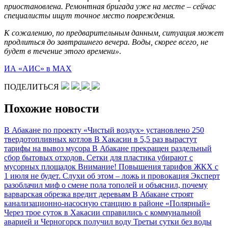
приостановлена. Ремонтная бригада уже на месте – сейчас
специалисты ищут точное место повреждения.
К сожалению, по предварительным данным, ситуация может
продлиться до завтрашнего вечера. Воды, скорее всего, не
будет в течение этого времени»
.
ИА «АИС» в МАХ
ПОДЕЛИТЬСЯ
Похожие новости
В Абакане по проекту «Чистый воздух» установлено 250
твердотопливных котлов
В Хакасии в 5,5 раз вырастут
тарифы на вывоз мусора
В Абакане прекращен раздельный
сбор бытовых отходов. Сетки для пластика убирают с
мусорных площадок
Внимание! Повышения тарифов ЖКХ с
1 июля не будет. Слухи об этом – ложь и провокация
Эксперт
разоблачил миф о смене пола тополей и объяснил, почему
варварская обрезка вредит деревьям
В Абакане строят
канализационно-насосную станцию в районе «Полярный»
Через трое суток в Хакасии справились с коммунальной
аварией и Черногорск получил воду
Третьи сутки без воды