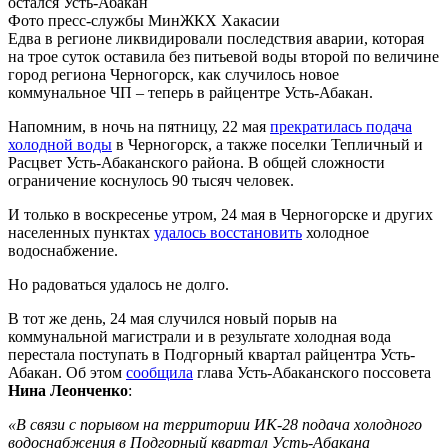
Фото пресс-службы МинЖКХ Хакасии
Едва в регионе ликвидировали последствия аварии, которая
на трое суток оставила без питьевой воды второй по величине
город региона Черногорск, как случилось новое
коммунальное ЧП – теперь в райцентре Усть-Абакан.
Напомним, в ночь на пятницу, 22 мая
прекратилась подача
холодной воды
в Черногорск, а также поселки Тепличный и
Расцвет Усть-Абаканского района. В общей сложности
ограничение коснулось 90 тысяч человек.
И только в воскресенье утром, 24 мая в Черногорске и других
населенных пунктах
удалось восстановить
холодное
водоснабжение.
Но радоваться удалось не долго.
В тот же день, 24 мая случился новый порыв на
коммунальной магистрали и в результате холодная вода
перестала поступать в Подгорный квартал райцентра Усть-
Абакан. Об этом
сообщила
глава Усть-Абаканского поссовета
Нина Леонченко
:
«В связи с порывом на территории ИК-28 подача холодного
водоснабжения в Подгорный квартал Усть-Абакана