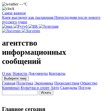
—°C
Самое важное
Киев выглядит как пылающая Преисподняя после нового
русского удара
агентство
информационных
сообщений
О нас
Новости
Документы
Контакты
Выберите тему
Главная
Политика
Экономика
Происшествия
Общество
Криминал
Культура и спорт
Авто
Скандалы
Погода
Главное сегодня