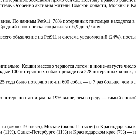
 системе. Особенно активны жители Томской области, Москвы и 
внее. По данным Pet911, 78% потерянных питомцев находятся в 
едний срок поиска сократился с 6,9 до 5,9 дня.
всего объявление на Pet911 и система уведомлений (24%), пост
ипиально. Кошки массово теряются летом: в июне–августе число
аждые 100 потерянных собак приходится 228 потерянных кошек, т
25 года было потеряно почти 600 собак — в 7 раз больше, чем в
ло потерь по пятницам на 19% выше, чем в среду — самый спок
и (около 19 тысяч), Москве (около 11 тысяч) и Краснодарском к
и (11%), Санкт-Петербурге (11%) и Краснодарском крае (7%) — 