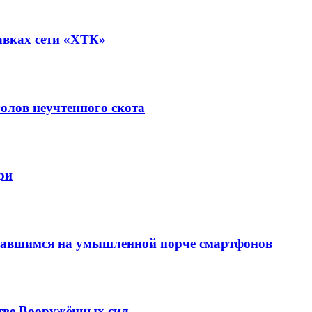
авках сети «ХТК»
олов неучтенного скота
ри
вавшимся на умышленной порче смартфонов
тве Вооружённых сил