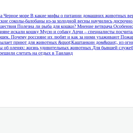
на Черное море
В какие мифы о питании домашних животных ве
кие соколы-балобаны из-за холодной весны научились досрочн
ешествия
Полезна ли рыба для кошки? Мнение ветврача
Особенно
сияне искали кошку Мусю и собаку Арчи – специалисты посчита
шек. Почему россияне их любят и как за ними ухаживают
Пожар
ылает приют для животных &quot;Каштанкин дом&quot;, из огня
ы об оленях: жизнь удивительных животных
Для бывшей служеб
решили слетать на отдых в Таиланд