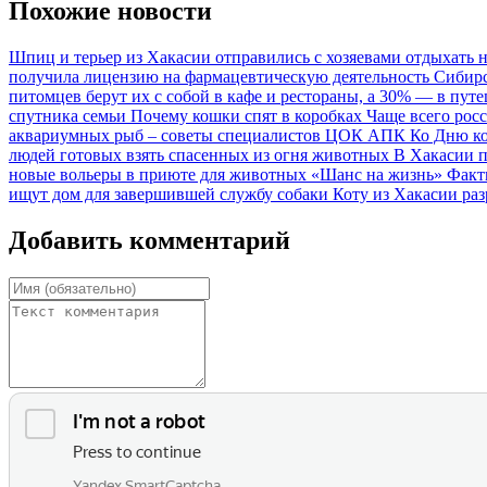
Похожие новости
Шпиц и терьер из Хакасии отправились с хозяевами отдыхать 
получила лицензию на фармацевтическую деятельность
Сибирс
питомцев берут их с собой в кафе и рестораны, а 30% — в пут
спутника семьи
Почему кошки спят в коробках
Чаще всего рос
аквариумных рыб – советы специалистов ЦОК АПК
Ко Дню ко
людей готовых взять спасенных из огня животных
В Хакасии п
новые вольеры в приюте для животных «Шанс на жизнь»
Факт
ищут дом для завершившей службу собаки
Коту из Хакасии раз
Добавить комментарий