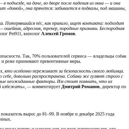
подъезде, на даче, во дворе после падения из окна — и она
т «домой», она прячется: забивается в подвалы, под машины,
а. Потерявшийся пёс, как правило, ищет контакта: подходит
— ошейник, адресник, трекер, породные признаки. Беспородная
олог Pet911, кинолог
Алексей Громов
.
зопасности. Так, 70% пользователей сервиса — владельцы собак
жи и реже принимают превентивные меры.
, кто особенно переживает за безопасность своего любимца.
о себе, довольно распространена. Собаки же гуляют строго с
ожные неожиданные факторы. Им стоит помнить, что их
ий избежать», —
комментирует
Дмитрий Романов
, директор по
показатель вырос до 81–99. В ноябре и декабре 2025 года
енных.
числа потерь и находок нет, но рост активности тех, кто