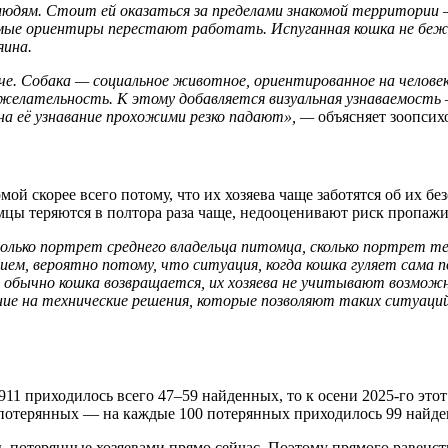
юдям. Стоит ей оказаться за пределами знакомой территории — в 
омые ориентиры перестают работать. Испуганная кошка не бежи
яина.
е. Собака — социальное животное, ориентированное на человек
ожелательность. К этому добавляется визуальная узнаваемость 
на её узнавание прохожими резко падают», —
объясняет зоопсих
й скорее всего потому, что их хозяева чаще заботятся об их бе
омцы теряются в полтора раза чаще, недооценивают риск пропа
ько портрет среднего владельца питомца, сколько портрет тех
ем, вероятно потому, что ситуация, когда кошка гуляет сама п
то обычно кошка возвращается, их хозяева не учитывают возм
ние на технические решения, которые позволяют таких ситуац
11 приходилось всего 47–59 найденных, то к осени 2025-го этот 
 потерянных — на каждые 100 потерянных приходилось 99 найд
 потерянные хозяевами прямо сейчас. Поэтому прямого равенства 