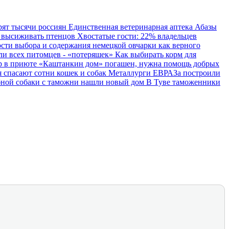
рят тысячи россиян
Единственная ветеринарная аптека Абазы
о высиживать птенцов
Хвостатые гости: 22% владельцев
сти выбора и содержания немецкой овчарки как верного
ли всех питомцев - «потеряшек»
Как выбирать корм для
 в приюте «Каштанкин дом» погашен, нужна помощь добрых
 спасают сотни кошек и собак
Металлурги ЕВРАЗа построили
ной собаки с таможни нашли новый дом
В Туве таможенники