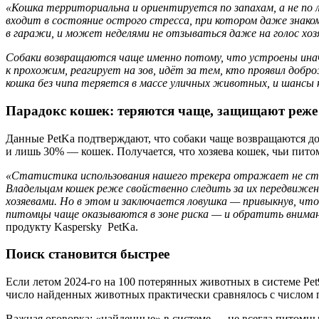
«Кошка территориальна и ориентируется по запахам, а не по л
входит в состояние острого стресса, при котором даже знак
в гаражи, и может неделями не отзываться даже на голос хоз
Собаки возвращаются чаще именно потому, что устроены инач
к прохожим, реагирует на зов, идёт за тем, кто проявил добр
кошка без чипа теряется в массе уличных животных, и шансы 
Парадокс кошек: теряются чаще, защищают реже
Данные PetKa подтверждают, что собаки чаще возвращаются домо
и лишь 30% — кошек. Получается, что хозяева кошек, чьи пит
«Статистика использования нашего трекера отражает не стол
Владельцам кошек реже свойственно следить за их передвижени
хозяевами. Но в этом и заключается ловушка — привыкнув, ч
питомцы чаще оказываются в зоне риска — и обратить внима
продукту Kaspersky PetKa.
Поиск становится быстрее
Если летом 2024-го на 100 потерянных животных в системе Pet9
число найденных животных практически сравнялось с числом
Важная оговорка: «найденные» в системе — не всегда питомцы,