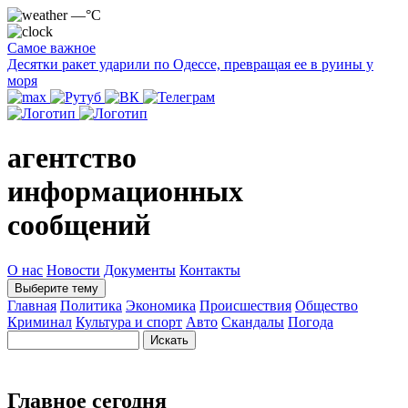
—°C
Самое важное
Десятки ракет ударили по Одессе, превращая ее в руины у
моря
агентство
информационных
сообщений
О нас
Новости
Документы
Контакты
Выберите тему
Главная
Политика
Экономика
Происшествия
Общество
Криминал
Культура и спорт
Авто
Скандалы
Погода
Главное сегодня