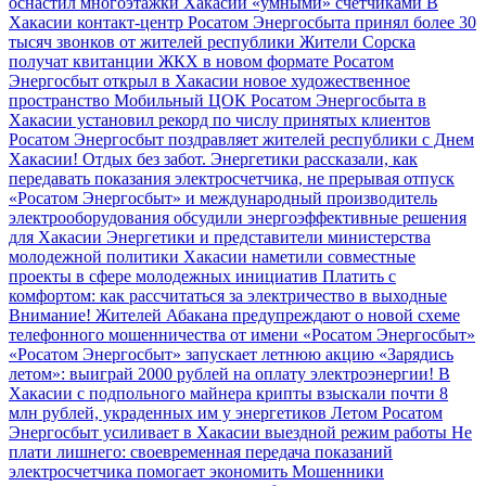
оснастил многоэтажки Хакасии «умными» счетчиками
В
Хакасии контакт-центр Росатом Энергосбыта принял более 30
тысяч звонков от жителей республики
Жители Сорска
получат квитанции ЖКХ в новом формате
Росатом
Энергосбыт открыл в Хакасии новое художественное
пространство
Мобильный ЦОК Росатом Энергосбыта в
Хакасии установил рекорд по числу принятых клиентов
Росатом Энергосбыт поздравляет жителей республики с Днем
Хакасии!
Отдых без забот. Энергетики рассказали, как
передавать показания электросчетчика, не прерывая отпуск
«Росатом Энергосбыт» и международный производитель
электрооборудования обсудили энергоэффективные решения
для Хакасии
Энергетики и представители министерства
молодежной политики Хакасии наметили совместные
проекты в сфере молодежных инициатив
Платить с
комфортом: как рассчитаться за электричество в выходные
Внимание! Жителей Абакана предупреждают о новой схеме
телефонного мошенничества от имени «Росатом Энергосбыт»
«Росатом Энергосбыт» запускает летнюю акцию «Зарядись
летом»: выиграй 2000 рублей на оплату электроэнергии!
В
Хакасии с подпольного майнера крипты взыскали почти 8
млн рублей, украденных им у энергетиков
Летом Росатом
Энергосбыт усиливает в Хакасии выездной режим работы
Не
плати лишнего: своевременная передача показаний
электросчетчика помогает экономить
Мошенники