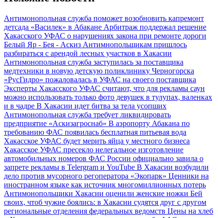
Антимонопольная служба поможет возобновить капремонт
детсада «Василек» в Абакане
Арбитраж поддержал решение
Хакасского УФАС о нарушениях закона при ремонте дороги
Белый Яр - Бея - Аскиз
Антимнопольщикам пришлось
разбираться с арендой лесных участков в Хакасии
Антимонопольная служба заступилась за поставщика
медтехники в новую детскую поликлинику Черногорска
«РусГидро» пожаловалась в УФАС на своего поставщика
Эксперты Хакасского УФАС считают, что для рекламы саун
можно использовать только фото девушек в тулупах, валенках
и в чадре
В Хакасии идет битва за тела усопших
Антимонопольная служба требует ликвидировать
предприятие «Аскизагроснаб»
В аэропорту Абакана по
требованию ФАС появилась бесплатная питьевая вода
Хакасское УФАС будет мерить яйца у местного бизнеса
Хакасское УФАС пресекло нелегальное изготовление
автомобильных номеров
ФАС России официально завила о
запрете рекламы в Telеrgram и YouTube
В Хакасии возбудили
дело против мусорного регоператора «Экопарк»
Ценники на
иностранном языке как источник многомиллионных потерь
Антимонопольщики Хакасии оценили женские ножки
Бей
своих, чтоб чужие боялись: в Хакасии судятся друг с другом
региональные отделения федеральных ведомств
Цены на хлеб