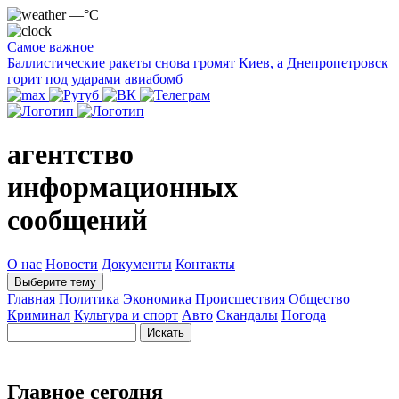
—°C
Самое важное
Баллистические ракеты снова громят Киев, а Днепропетровск
горит под ударами авиабомб
агентство
информационных
сообщений
О нас
Новости
Документы
Контакты
Выберите тему
Главная
Политика
Экономика
Происшествия
Общество
Криминал
Культура и спорт
Авто
Скандалы
Погода
Главное сегодня