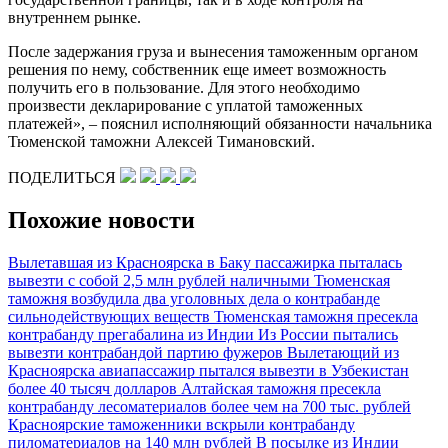
внутреннем рынке.
После задержания груза и вынесения таможенным органом
решения по нему, собственник еще имеет возможность
получить его в пользование. Для этого необходимо
произвести декларирование с уплатой таможенных
платежей», – пояснил исполняющий обязанности начальника
Тюменской таможни Алексей Тимановский.
ПОДЕЛИТЬСЯ
Похожие новости
Вылетавшая из Красноярска в Баку пассажирка пыталась
вывезти с собой 2,5 млн рублей наличными
Тюменская
таможня возбудила два уголовных дела о контрабанде
сильнодействующих веществ
Тюменская таможня пресекла
контрабанду прегабалина из Индии
Из России пытались
вывезти контрабандой партию фужеров
Вылетающий из
Красноярска авиапассажир пытался вывезти в Узбекистан
более 40 тысяч долларов
Алтайская таможня пресекла
контрабанду лесоматериалов более чем на 700 тыс. рублей
Красноярские таможенники вскрыли контрабанду
пиломатериалов на 140 млн рублей
В посылке из Индии