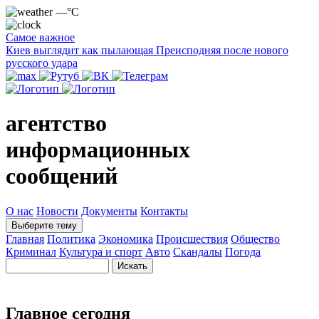
—°C
Самое важное
Киев выглядит как пылающая Преисподняя после нового
русского удара
агентство
информационных
сообщений
О нас
Новости
Документы
Контакты
Выберите тему
Главная
Политика
Экономика
Происшествия
Общество
Криминал
Культура и спорт
Авто
Скандалы
Погода
Главное сегодня