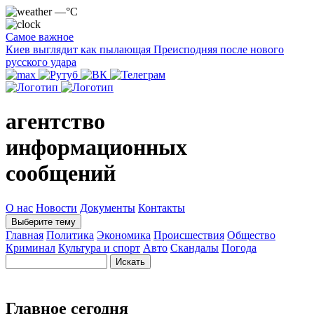
—°C
Самое важное
Киев выглядит как пылающая Преисподняя после нового
русского удара
агентство
информационных
сообщений
О нас
Новости
Документы
Контакты
Выберите тему
Главная
Политика
Экономика
Происшествия
Общество
Криминал
Культура и спорт
Авто
Скандалы
Погода
Главное сегодня