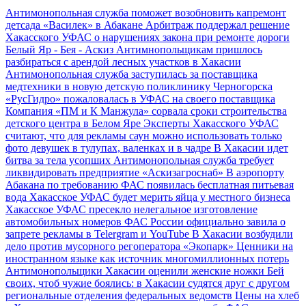
Антимонопольная служба поможет возобновить капремонт
детсада «Василек» в Абакане
Арбитраж поддержал решение
Хакасского УФАС о нарушениях закона при ремонте дороги
Белый Яр - Бея - Аскиз
Антимнопольщикам пришлось
разбираться с арендой лесных участков в Хакасии
Антимонопольная служба заступилась за поставщика
медтехники в новую детскую поликлинику Черногорска
«РусГидро» пожаловалась в УФАС на своего поставщика
Компания «ПМ и К Манжула» сорвала сроки строительства
детского центра в Белом Яре
Эксперты Хакасского УФАС
считают, что для рекламы саун можно использовать только
фото девушек в тулупах, валенках и в чадре
В Хакасии идет
битва за тела усопших
Антимонопольная служба требует
ликвидировать предприятие «Аскизагроснаб»
В аэропорту
Абакана по требованию ФАС появилась бесплатная питьевая
вода
Хакасское УФАС будет мерить яйца у местного бизнеса
Хакасское УФАС пресекло нелегальное изготовление
автомобильных номеров
ФАС России официально завила о
запрете рекламы в Telеrgram и YouTube
В Хакасии возбудили
дело против мусорного регоператора «Экопарк»
Ценники на
иностранном языке как источник многомиллионных потерь
Антимонопольщики Хакасии оценили женские ножки
Бей
своих, чтоб чужие боялись: в Хакасии судятся друг с другом
региональные отделения федеральных ведомств
Цены на хлеб