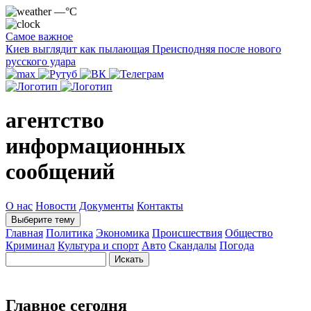
—°C
Самое важное
Киев выглядит как пылающая Преисподняя после нового
русского удара
агентство
информационных
сообщений
О нас
Новости
Документы
Контакты
Выберите тему
Главная
Политика
Экономика
Происшествия
Общество
Криминал
Культура и спорт
Авто
Скандалы
Погода
Главное сегодня