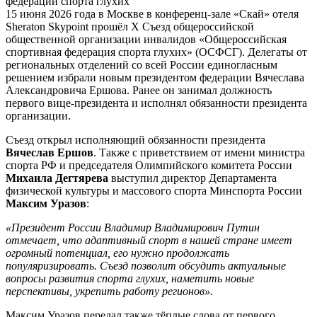
федерации спорта глухих
15 июня 2026 года в Москве в конференц-зале «Скай» отеля
Sheraton Skypoint прошёл X Съезд общероссийской
общественной организации инвалидов «Общероссийская
спортивная федерация спорта глухих» (ОСФСГ). Делегаты от
региональных отделений со всей России единогласным
решением избрали новым президентом федерации Вячеслава
Александровича Ершова. Ранее он занимал должность
первого вице-президента и исполнял обязанности президента
организации.
Съезд открыл исполняющий обязанности президента
Вячеслав Ершов
. Также с приветствием от имени министра
спорта РФ и председателя Олимпийского комитета России
Михаила Дегтярева
выступил директор Департамента
физической культуры и массового спорта Минспорта России
Максим Уразов
:
«Президент России Владимир Владимирович Путин
отмечает, что адаптивный спорт в нашей стране имеет
огромный потенциал, его нужно продолжать
популяризировать. Съезд позволит обсудить актуальные
вопросы развития спорта глухих, наметить новые
перспективы, укрепить работу регионов».
Максим Уразов передал также тёплые слова от первого