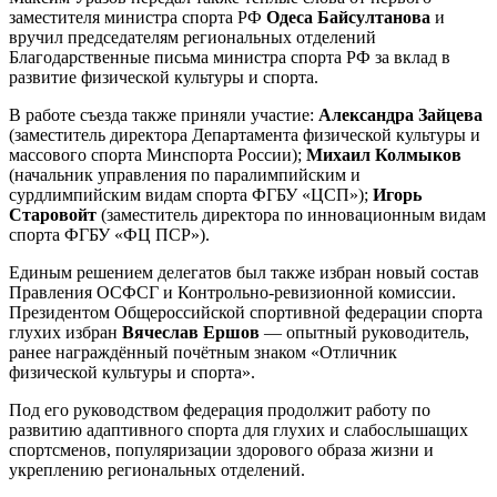
заместителя министра спорта РФ
Одеса Байсултанова
и
вручил председателям региональных отделений
Благодарственные письма министра спорта РФ за вклад в
развитие физической культуры и спорта.
В работе съезда также приняли участие:
Александра Зайцева
(заместитель директора Департамента физической культуры и
массового спорта Минспорта России);
Михаил Колмыков
(начальник управления по паралимпийским и
сурдлимпийским видам спорта ФГБУ «ЦСП»);
Игорь
Старовойт
(заместитель директора по инновационным видам
спорта ФГБУ «ФЦ ПСР»).
Единым решением делегатов был также избран новый состав
Правления ОСФСГ и Контрольно-ревизионной комиссии.
Президентом Общероссийской спортивной федерации спорта
глухих избран
Вячеслав Ершов
— опытный руководитель,
ранее награждённый почётным знаком «Отличник
физической культуры и спорта».
Под его руководством федерация продолжит работу по
развитию адаптивного спорта для глухих и слабослышащих
спортсменов, популяризации здорового образа жизни и
укреплению региональных отделений.