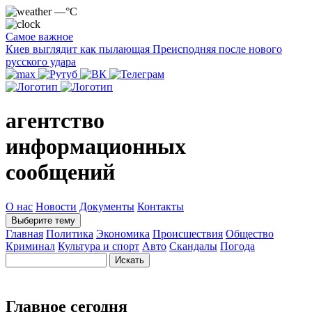
—°C
Самое важное
Киев выглядит как пылающая Преисподняя после нового
русского удара
агентство
информационных
сообщений
О нас
Новости
Документы
Контакты
Выберите тему
Главная
Политика
Экономика
Происшествия
Общество
Криминал
Культура и спорт
Авто
Скандалы
Погода
Главное сегодня