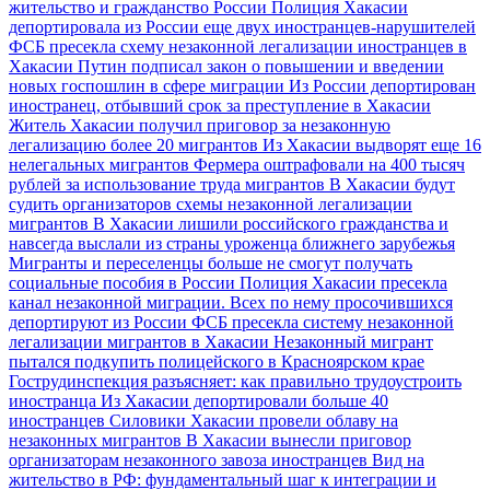
жительство и гражданство России
Полиция Хакасии
депортировала из России еще двух иностранцев-нарушителей
ФСБ пресекла схему незаконной легализации иностранцев в
Хакасии
Путин подписал закон о повышении и введении
новых госпошлин в сфере миграции
Из России депортирован
иностранец, отбывший срок за преступление в Хакасии
Житель Хакасии получил приговор за незаконную
легализацию более 20 мигрантов
Из Хакасии выдворят еще 16
нелегальных мигрантов
Фермера оштрафовали на 400 тысяч
рублей за использование труда мигрантов
В Хакасии будут
судить организаторов схемы незаконной легализации
мигрантов
В Хакасии лишили российского гражданства и
навсегда выслали из страны уроженца ближнего зарубежья
Мигранты и переселенцы больше не смогут получать
социальные пособия в России
Полиция Хакасии пресекла
канал незаконной миграции. Всех по нему просочившихся
депортируют из России
ФСБ пресекла систему незаконной
легализации мигрантов в Хакасии
Незаконный мигрант
пытался подкупить полицейского в Красноярском крае
Гострудинспекция разъясняет: как правильно трудоустроить
иностранца
Из Хакасии депортировали больше 40
иностранцев
Силовики Хакасии провели облаву на
незаконных мигрантов
В Хакасии вынесли приговор
организаторам незаконного завоза иностранцев
Вид на
жительство в РФ: фундаментальный шаг к интеграции и