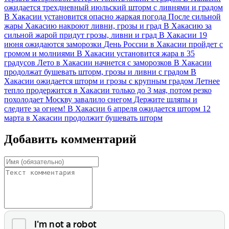
ожидается трехдневный июльский шторм с ливнями и градом
В Хакасии установится опасно жаркая погода
После сильной
жары Хакасию накроют ливни, грозы и град
В Хакасию за
сильной жарой придут грозы, ливни и град
В Хакасии 19
июня ожидаются заморозки
День России в Хакасии пройдет с
громом и молниями
В Хакасии установится жара в 35
градусов
Лето в Хакасии начнется с заморозков
В Хакасии
продолжат бушевать шторм, грозы и ливни с градом
В
Хакасии ожидается шторм и грозы с крупным градом
Летнее
тепло продержится в Хакасии только до 3 мая, потом резко
похолодает
Москву завалило снегом
Держите шляпы и
следите за огнем! В Хакасии 6 апреля ожидается шторм
12
марта в Хакасии продолжит бушевать шторм
Добавить комментарий