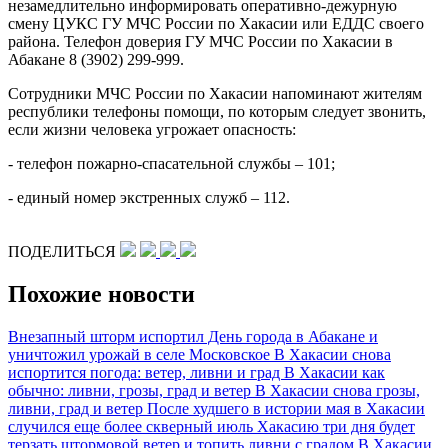
незамедлительно информировать оперативно-дежурную
смену ЦУКС ГУ МЧС России по Хакасии или ЕДДС своего
района. Телефон доверия ГУ МЧС России по Хакасии в
Абакане 8 (3902) 299-999.
Сотрудники МЧС России по Хакасии напоминают жителям
республики телефоны помощи, по которым следует звонить,
если жизни человека угрожает опасность:
- телефон пожарно-спасательной службы – 101;
- единый номер экстренных служб – 112.
ПОДЕЛИТЬСЯ
Похожие новости
Внезапный шторм испортил День города в Абакане и
уничтожил урожай в селе Московское
В Хакасии снова
испортится погода: ветер, ливни и град
В Хакасии как
обычно: ливни, грозы, град и ветер
В Хакасии снова грозы,
ливни, град и ветер
После худшего в истории мая в Хакасии
случился еще более скверный июль
Хакасию три дня будет
терзать штормовой ветер и топить ливни с градом
В Хакасии