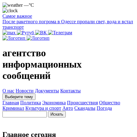
—°C
Самое важное
После ракетного погрома в Одессе пропали свет, вода и встал
транспорт
агентство
информационных
сообщений
О нас
Новости
Документы
Контакты
Выберите тему
Главная
Политика
Экономика
Происшествия
Общество
Криминал
Культура и спорт
Авто
Скандалы
Погода
Главное сегодня