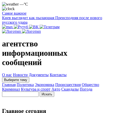
—°C
Самое важное
Киев выглядит как пылающая Преисподняя после нового
русского удара
агентство
информационных
сообщений
О нас
Новости
Документы
Контакты
Выберите тему
Главная
Политика
Экономика
Происшествия
Общество
Криминал
Культура и спорт
Авто
Скандалы
Погода
Главное сегодня