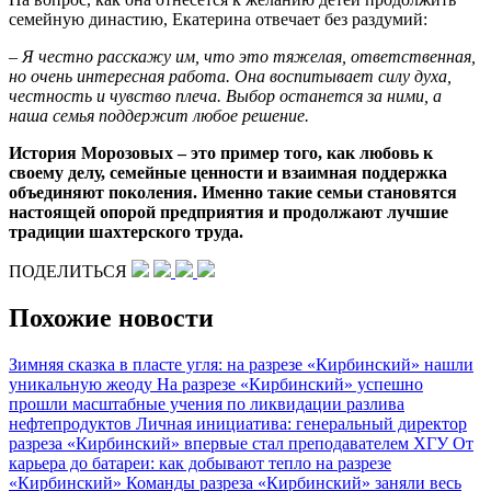
семейную династию, Екатерина отвечает без раздумий:
– Я честно расскажу им, что это тяжелая, ответственная,
но очень интересная работа. Она воспитывает силу духа,
честность и чувство плеча. Выбор останется за ними, а
наша семья поддержит любое решение.
История Морозовых –
это пример того, как любовь к
своему делу, семейные ценности и взаимная поддержка
объединяют поколения. Именно такие семьи становятся
настоящей опорой предприятия и продолжают лучшие
традиции шахтерского труда.
ПОДЕЛИТЬСЯ
Похожие новости
Зимняя сказка в пласте угля: на разрезе «Кирбинский» нашли
уникальную жеоду
На разрезе «Кирбинский» успешно
прошли масштабные учения по ликвидации разлива
нефтепродуктов
Личная инициатива: генеральный директор
разреза «Кирбинский» впервые стал преподавателем ХГУ
От
карьера до батареи: как добывают тепло на разрезе
«Кирбинский»
Команды разреза «Кирбинский» заняли весь