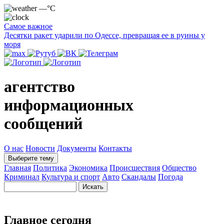
—°C
Самое важное
Десятки ракет ударили по Одессе, превращая ее в руины у
моря
агентство
информационных
сообщений
О нас
Новости
Документы
Контакты
Выберите тему
Главная
Политика
Экономика
Происшествия
Общество
Криминал
Культура и спорт
Авто
Скандалы
Погода
Главное сегодня