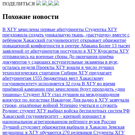
ПОДЕЛИТЬСЯ
Похожие новости
В ХГУ зачислены первые абитуриенты
Студентка ХГУ
предложила создать уникальную ткань, «растущую» вместе с
ребёнком
Хакасский госуниверситет открывает общежитие
повышенной комфортности в центре Абакана
Более 13 тысяч
заявлений от абитуриентов поступило в ХГУ
Курсанты ХГУ
отправились на военные сборы
До окончания приёма
документов у сдающих вступительные экзамены в вузе,
осталась неделя
Проекты ХГУ вошли в число лучших
технологических стартапов Сибири
ХГУ предлагает
абитуриентам 1555 бюджетных мест
Хакасскому
госуниверситету исполняется 32 года
В ХГУ во время
приёмной кампании при зачислении будут проходить «дни
тишины»
Студент ХГУ стал лучшим на международном
конкурсе по логистике
Накануне Дня радио в ХГУ зазвучали
строки, опалённые войной
Успешно учиться и служить
Родине: студент ХГУ выбрал войска беспилотных систем РФ
Хакасский госуниверситет – крепкий хорошист в
национальном агрегированном рейтинге вузов России
Лучший студсовет общежития выбрали в Хакасии
Земская
медицина: в ХГУ обучаются 270 целевиков
Студенты ХГУ