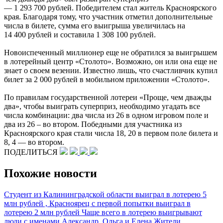
— 1 293 700 рублей. Победителем стал житель Красноярского
края. Благодаря тому, что участник отметил дополнительные
числа в билете, сумма его выигрыша увеличилась на
14 400 рублей и составила 1 308 100 рублей.
Новоиспеченный миллионер еще не обратился за выигрышем
в лотерейный центр «Столото». Возможно, он или она еще не
знает о своем везении. Известно лишь, что счастливчик купил
билет за 2 000 рублей в мобильном приложении «Столото».
По правилам государственной лотереи «Проще, чем дважды
два», чтобы выиграть суперприз, необходимо угадать все
числа комбинации: два числа из 26 в одном игровом поле и
два из 26 – во втором. Победными для участника из
Красноярского края стали числа 18, 20 в первом поле билета и
8, 4 — во втором.
ПОДЕЛИТЬСЯ
Похожие новости
Студент из Калининградской области выиграл в лотерею 5
млн рублей ,
Красноярец с первой попытки выиграл в
лотерею 2 млн рублей
Чаще всего в лотерею выигрывают
люди с именами Александр, Ольга и Елена
Жители