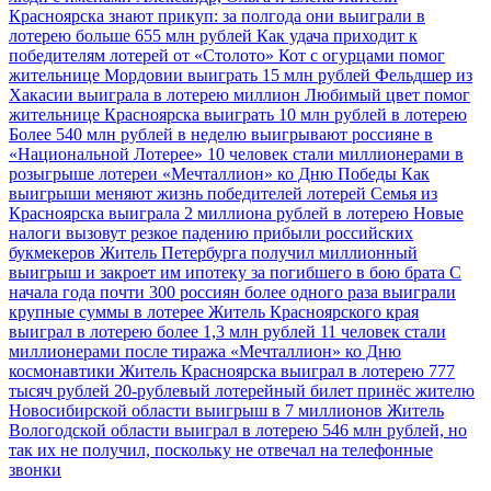
Красноярска знают прикуп: за полгода они выиграли в
лотерею больше 655 млн рублей
Как удача приходит к
победителям лотерей от «Столото»
Кот с огурцами помог
жительнице Мордовии выиграть 15 млн рублей
Фельдшер из
Хакасии выиграла в лотерею миллион
Любимый цвет помог
жительнице Красноярска выиграть 10 млн рублей в лотерею
Более 540 млн рублей в неделю выигрывают россияне в
«Национальной Лотерее»
10 человек стали миллионерами в
розыгрыше лотереи «Мечталлион» ко Дню Победы
Как
выигрыши меняют жизнь победителей лотерей
Семья из
Красноярска выиграла 2 миллиона рублей в лотерею
Новые
налоги вызовут резкое падению прибыли российских
букмекеров
Житель Петербурга получил миллионный
выигрыш и закроет им ипотеку за погибшего в бою брата
С
начала года почти 300 россиян более одного раза выиграли
крупные суммы в лотерее
Житель Красноярского края
выиграл в лотерею более 1,3 млн рублей
11 человек стали
миллионерами после тиража «Мечталлион» ко Дню
космонавтики
Житель Красноярска выиграл в лотерею 777
тысяч рублей
20-рублевый лотерейный билет принёс жителю
Новосибирской области выигрыш в 7 миллионов
Житель
Вологодской области выиграл в лотерею 546 млн рублей, но
так их не получил, поскольку не отвечал на телефонные
звонки