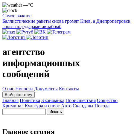
—°C
Самое важное
Баллистические ракеты снова громят Киев, а Днепропетровск
горит под ударами авиабомб
агентство
информационных
сообщений
О нас
Новости
Документы
Контакты
Выберите тему
Главная
Политика
Экономика
Происшествия
Общество
Криминал
Культура и спорт
Авто
Скандалы
Погода
Главное сегодня