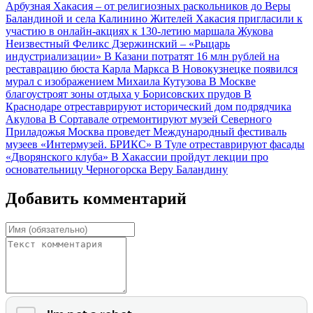
Арбузная Хакасия – от религиозных раскольников до Веры
Баландиной и села Калинино
Жителей Хакасия пригласили к
участию в онлайн-акциях к 130-летию маршала Жукова
Неизвестный Феликс Дзержинский – «Рыцарь
индустриализации»
В Казани потратят 16 млн рублей на
реставрацию бюста Карла Маркса
В Новокузнецке появился
мурал с изображением Михаила Кутузова
В Москве
благоустроят зоны отдыха у Борисовских прудов
В
Краснодаре отреставрируют исторический дом подрядчика
Акулова
В Сортавале отремонтируют музей Северного
Приладожья
Москва проведет Международный фестиваль
музеев «Интермузей. БРИКС»
В Туле отреставрируют фасады
«Дворянского клуба»
В Хакассии пройдут лекции про
основательницу Черногорска Веру Баландину
Добавить комментарий