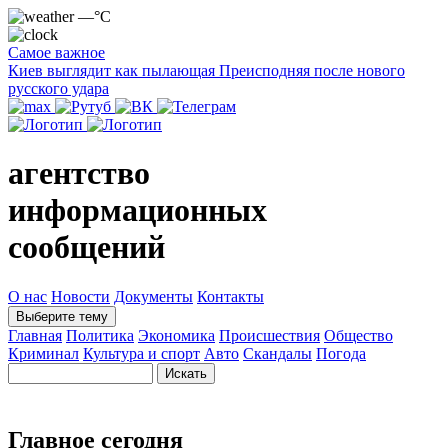
—°C
Самое важное
Киев выглядит как пылающая Преисподняя после нового
русского удара
агентство
информационных
сообщений
О нас
Новости
Документы
Контакты
Выберите тему
Главная
Политика
Экономика
Происшествия
Общество
Криминал
Культура и спорт
Авто
Скандалы
Погода
Главное сегодня