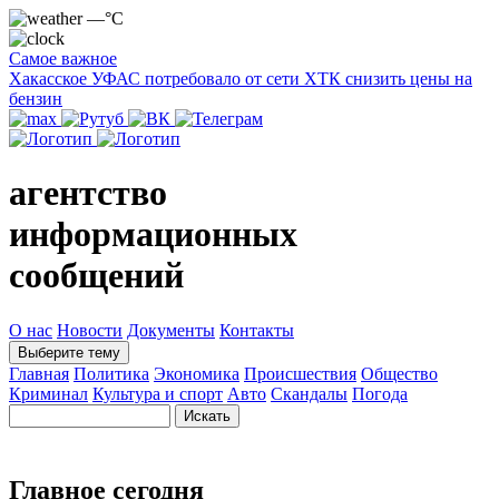
—°C
Самое важное
Хакасское УФАС потребовало от сети ХТК снизить цены на
бензин
агентство
информационных
сообщений
О нас
Новости
Документы
Контакты
Выберите тему
Главная
Политика
Экономика
Происшествия
Общество
Криминал
Культура и спорт
Авто
Скандалы
Погода
Главное сегодня