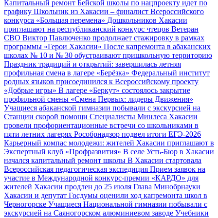
Капитальный ремонт Бейской школы по нацпроекту идет по
графику
Школьник из Хакасии – финалист Всероссийского
конкурса «Большая перемена»
Дошкольников Хакасии
приглашают на республиканский конкурс чтецов
Ветеран
СВО Виктор Павлюченко продолжает стажировку в рамках
программы «Герои Хакасии»
После капремонта в абаканских
школах № 10 и № 30 обустраивают пришкольную территорию
Праздник традиций и открытий: завершилась летняя
профильная смена в лагере «Берёзка»
Федеральный институт
родных языков присоединился к Всероссийскому проекту
«Добрые игры»
В лагере «Беркут» состоялось закрытие
профильной смены «Смена Первых: лидеры Движения»
Учащиеся абаканской гимназии побывали с экскурсией на
Станции скорой помощи
Специалисты Минлеса Хакасии
провели профориентационные встречи со школьниками в
пяти летних лагерях
Рособрнадзор подвел итоги ЕГЭ‑2026
Карьерный компас молодежи: жителей Хакасии приглашают в
Экспертный клуб «Профразвития»
В селе Усть‑Бюр в Хакасии
начался капитальный ремонт школы
В Хакасии стартовала
Всероссийская педагогическая экспедиция
Прием заявок на
участие в Международной конкурс-премии «КАРДО» для
жителей Хакасии продлен до 25 июля
Глава Минобрнауки
Хакасии и депутат Госдумы оценили ход капремонта школ в
Черногорске
Учащиеся Национальной гимназии побывали с
экскурсией на Саяногорском алюминиевом заводе
Учебники