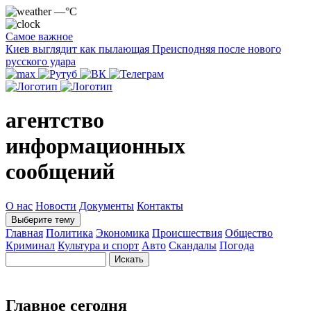
—°C
Самое важное
Киев выглядит как пылающая Преисподняя после нового
русского удара
агентство
информационных
сообщений
О нас
Новости
Документы
Контакты
Выберите тему
Главная
Политика
Экономика
Происшествия
Общество
Криминал
Культура и спорт
Авто
Скандалы
Погода
Главное сегодня