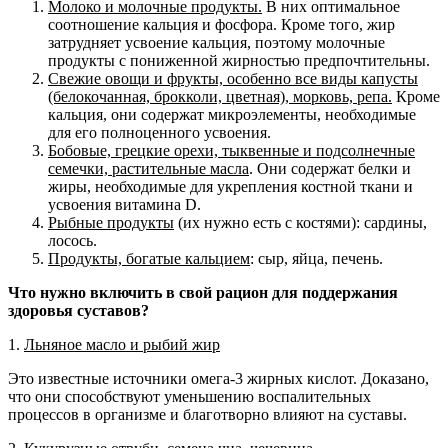
Молоко и молочные продукты
.
В них оптимальное
соотношение кальция и фосфора. Кроме того, жир
затрудняет усвоение кальция, поэтому молочные
продукты с пониженной жирностью предпочтительны.
Свежие овощи и фрукты, особенно все виды капусты
(белокочанная, брокколи, цветная), морковь, репа.
Кроме
кальция, они содержат микроэлементы, необходимые
для его полноценного усвоения.
Бобовые, грецкие орехи, тыквенные и подсолнечные
семечки, растительные масла
. Они содержат белки и
жиры, необходимые для укрепления костной ткани и
усвоения витамина D.
Рыбные продукты
(их нужно есть с костями): сардины,
лосось.
Продукты, богатые кальцием
: сыр, яйца, печень.
Что нужно включить в свой рацион для поддержания
здоровья суставов?
1.
Льняное масло и рыбий жир
Это известные источники омега-3 жирных кислот. Доказано,
что они способствуют уменьшению воспалительных
процессов в организме и благотворно влияют на суставы.