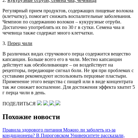
2.
Кукурузные отруби, семена чиа, чечевица
Регулярный прием продуктов, содержащих пищевые волокна
(клетчатку), помогает снижать воспалительные заболевания.
Чемпион по содержанию волокон – кукурузные отруби.
Достаточно употреблять их по 30 г в сутки. Семена чиа и
чечевица также содержат много клетчатки.
3.
Перец чили
В различных видах стручкового перца содержится вещество
капсаицин. Больше всего его в чили. Местно капсаицин
действует как обезболивающее – он воздействует на
рецепторы, передающие сигнал боли. Не зря при проблемах с
суставами рекомендуют использовать перцовые пластыри.
Применение этого вещества с пищей или в виде концентрата
так же снижает воспаление. Для достижения эффекта хватит 5
г перца чили в день.
ПОДЕЛИТЬСЯ
Похожие новости
Правила здорового питания
Можно ли заболеть из-за
кондиционера?
В Пироговском Университете рассказали,