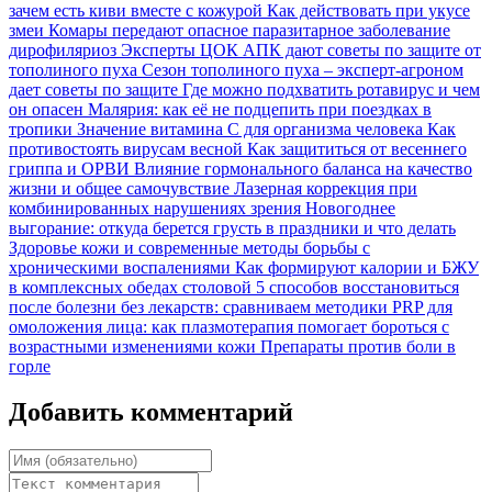
зачем есть киви вместе с кожурой
Как действовать при укусе
змеи
Комары передают опасное паразитарное заболевание
дирофиляриоз
Эксперты ЦОК АПК дают советы по защите от
тополиного пуха
Сезон тополиного пуха – эксперт-агроном
дает советы по защите
Где можно подхватить ротавирус и чем
он опасен
Малярия: как её не подцепить при поездках в
тропики
Значение витамина С для организма человека
Как
противостоять вирусам весной
Как защититься от весеннего
гриппа и ОРВИ
Влияние гормонального баланса на качество
жизни и общее самочувствие
Лазерная коррекция при
комбинированных нарушениях зрения
Новогоднее
выгорание: откуда берется грусть в праздники и что делать
Здоровье кожи и современные методы борьбы с
хроническими воспалениями
Как формируют калории и БЖУ
в комплексных обедах столовой
5 способов восстановиться
после болезни без лекарств: сравниваем методики
PRP для
омоложения лица: как плазмотерапия помогает бороться с
возрастными изменениями кожи
Препараты против боли в
горле
Добавить комментарий