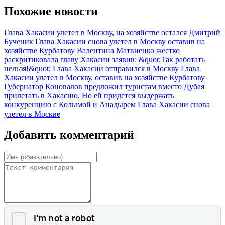
Похожие новости
Глава Хакасии улетел в Москву, на хозяйстве остался Дмитрий
Бученик
Глава Хакасии снова улетел в Москву оставив на
хозяйстве Курбатову
Валентина Матвиенко жестко
раскритиковала главу Хакасии заявив: &quot;Так работать
нельзя!&quot;
Глава Хакасии отправился в Москву
Глава
Хакасии улетел в Москву, оставив на хозяйстве Курбатову
Губернатор Коновалов предложил туристам вместо Дубая
прилетать в Хакасию. Но ей придется выдержать
конкуренцию с Колымой и Анадырем
Глава Хакасии снова
улетел в Москве
Добавить комментарий