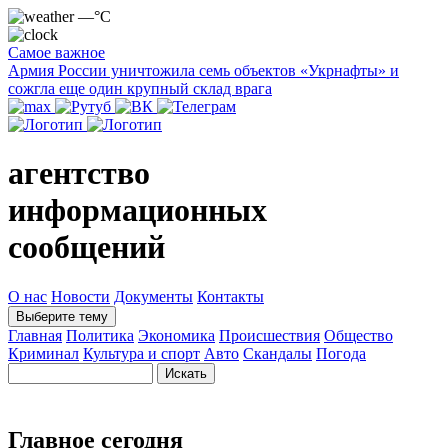
—°C
Самое важное
Армия России уничтожила семь объектов «Укрнафты» и
сожгла еще один крупный склад врага
агентство
информационных
сообщений
О нас
Новости
Документы
Контакты
Выберите тему
Главная
Политика
Экономика
Происшествия
Общество
Криминал
Культура и спорт
Авто
Скандалы
Погода
Главное сегодня