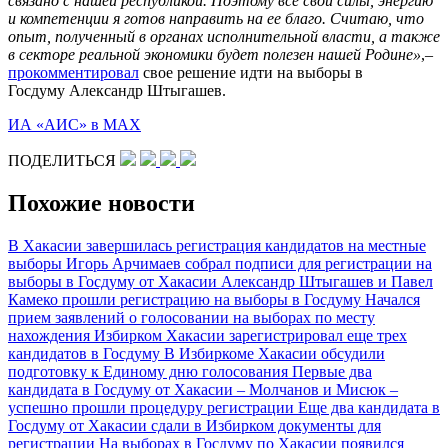
связано с нашей республикой. Поэтому все свои силы, энергию
и компетенции я готов направить на ее благо. Считаю, что
опыт, полученный в органах исполнительной власти, а также
в секторе реальной экономики будет полезен нашей Родине»
,–
прокомментировал
свое решение идти на выборы в
Госдуму Александр Штыгашев.
ИА «АИС» в МАХ
ПОДЕЛИТЬСЯ
Похожие новости
В Хакасии завершилась регистрация кандидатов на местные
выборы
Игорь Арчимаев собрал подписи для регистрации на
выборы в Госдуму от Хакасии
Александр Штыгашев и Павел
Камеко прошли регистрацию на выборы в Госдуму
Начался
прием заявлений о голосовании на выборах по месту
нахождения
Избирком Хакасии зарегистрировал еще трех
кандидатов в Госдуму
В Избиркоме Хакасии обсудили
подготовку к Единому дню голосования
Первые два
кандидата в Госдуму от Хакасии – Молчанов и Мисюк –
успешно прошли процедуру регистрации
Еще два кандидата в
Госдуму от Хакасии сдали в Избирком документы для
регистрации
На выборах в Госдуму по Хакасии появился