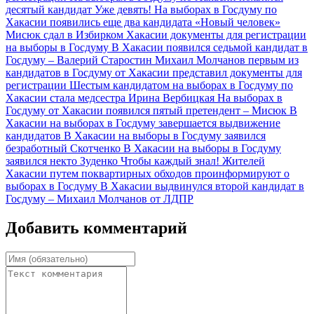
десятый кандидат
Уже девять! На выборах в Госдуму по
Хакасии появились еще два кандидата
«Новый человек»
Мисюк сдал в Избирком Хакасии документы для регистрации
на выборы в Госдуму
В Хакасии появился седьмой кандидат в
Госдуму – Валерий Старостин
Михаил Молчанов первым из
кандидатов в Госдуму от Хакасии представил документы для
регистрации
Шестым кандидатом на выборах в Госдуму по
Хакасии стала медсестра Ирина Вербицкая
На выборах в
Госдуму от Хакасии появился пятый претендент – Мисюк
В
Хакасии на выборах в Госдуму завершается выдвижение
кандидатов
В Хакасии на выборы в Госдуму заявился
безработный Скотченко
В Хакасии на выборы в Госдуму
заявился некто Зуденко
Чтобы каждый знал! Жителей
Хакасии путем поквартирных обходов проинформируют о
выборах в Госдуму
В Хакасии выдвинулся второй кандидат в
Госдуму – Михаил Молчанов от ЛДПР
Добавить комментарий