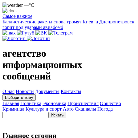
—°C
Самое важное
Баллистические ракеты снова громят Киев, а Днепропетровск
горит под ударами авиабомб
агентство
информационных
сообщений
О нас
Новости
Документы
Контакты
Выберите тему
Главная
Политика
Экономика
Происшествия
Общество
Криминал
Культура и спорт
Авто
Скандалы
Погода
Главное сегодня