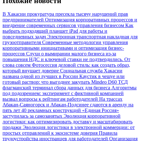
Похожие новости
В Хакасии прокуратура пресекла тысячу нарушений прав
предпринимателей
Оптимизация корпоративных процессов и
внедрение современных сервисов управления бизнесом
Как
выбрать подходящий планшет iPad для работы и
повседневных задач
Электронная транспортная накладная для
грузоотправителя
Современные методологии управления
корпоративными инициативами и оптимизация бизнес-
процессов
Слухи о вымирании малого бизнеса из-за
повышения НДС и ключевой ставки не подтвердились. От
слова совсем
Фотосессия деловой стиль: как создать образ,
который внушает доверие
Социальная служба Хакасии
названа одной из лучших в России
Каустик в чешуе или
готовый раствор: что выгоднее закупать
Mindeo D60 ТСД
флагманский терминал сбора данных для бизнеса
Алгоритмы
под подозрением: эксперимент с фиктивной компанией
вызвал вопросы к рейтингам работодателей
На трассах
Абакан-Саяногорск и Абакан-Подсинее сдаются в аренду на
пять лет 40 рекламных конструкций
«Единая Россия»
заступилась за самозанятых
Эволюция корпоративной
логистики: как оптимизировать доставку и масштабировать
продажи
Эволюция логистики в электронной коммерции: от
простых отправлений к экосистеме доверия
Правила
трудоустройства иностранцев для работодателей
Организация