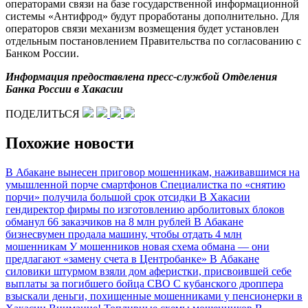
операторами связи на базе государственной информационной
системы «Антифрод» будут проработаны дополнительно. Для
операторов связи механизм возмещения будет установлен
отдельным постановлением Правительства по согласованию с
Банком России.
Информация предоставлена п
ресс-службой
Отделения
Банка России в Хакасии
ПОДЕЛИТЬСЯ
Похожие новости
В Абакане вынесен приговор мошенникам, наживавшимся на
умышленной порче смартфонов
Специалистка по «снятию
порчи» получила большой срок отсидки
В Хакасии
гендиректор фирмы по изготовлению арболитовых блоков
обманул 66 заказчиков на 8 млн рублей
В Абакане
бизнесвумен продала машину, чтобы отдать 4 млн
мошенникам
У мошенников новая схема обмана — они
предлагают «замену счета в Центробанке»
В Абакане
силовики штурмом взяли дом аферистки, присвоившей себе
выплаты за погибшего бойца СВО
С кубанского дроппера
взыскали деньги, похищенные мошенниками у пенсионерки в