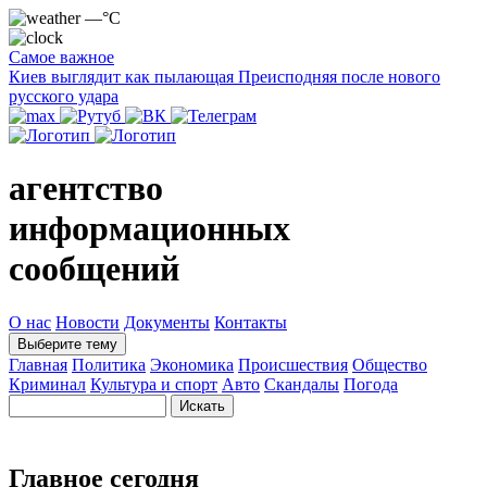
—°C
Самое важное
Киев выглядит как пылающая Преисподняя после нового
русского удара
агентство
информационных
сообщений
О нас
Новости
Документы
Контакты
Выберите тему
Главная
Политика
Экономика
Происшествия
Общество
Криминал
Культура и спорт
Авто
Скандалы
Погода
Главное сегодня