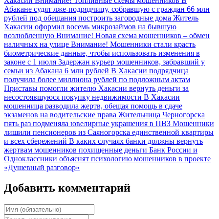
Хакасии
Внимание! Топливные схемы мошенников
В
Абакане судят лже-подрядчицу, собравшую с граждан 66 млн
рублей под обещания построить загородные дома
Житель
Хакасии оформил восемь микрозаймов на бывшую
возлюбленную
Внимание! Новая схема мошенников – обмен
наличных на улице
Внимание! Мошенники стали красть
биометрические данные, чтобы использовать изменения в
законе с 1 июля
Задержан курьер мошенников, забравший у
семьи из Абакана 6 млн рублей
В Хакасии подрядчица
получила более миллиона рублей по подложным актам
Приставы помогли жителю Хакасии вернуть деньги за
несостоявшуюся покупку недвижимости
В Хакасии
мошенница разводила жертв, обещая помощь в сдаче
экзаменов на водительские права
Жительница Черногорска
пять раз подменяла ювелирные украшения в ПВЗ
Мошенники
лишили пенсионеров из Саяногорска единственной квартиры
и всех сбережений
В каких случаях банки должны вернуть
жертвам мошенников похищенные деньги
Банк России и
Одноклассники объяснят психологию мошенников в проекте
«Душевный разговор»
Добавить комментарий