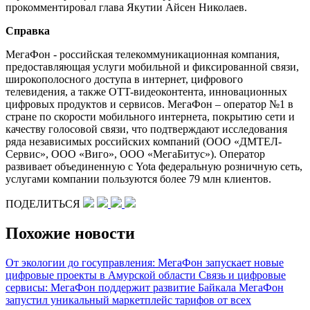
прокомментировал глава Якутии Айсен Николаев.
Справка
МегаФон - российская телекоммуникационная компания,
предоставляющая услуги мобильной и фиксированной связи,
широкополосного доступа в интернет, цифрового
телевидения, а также OTT-видеоконтента, инновационных
цифровых продуктов и сервисов. МегаФон – оператор №1 в
стране по скорости мобильного интернета, покрытию сети и
качеству голосовой связи, что подтверждают исследования
ряда независимых российских компаний (ООО «ДМТЕЛ-
Сервис», ООО «Виго», ООО «МегаБитус»). Оператор
развивает объединенную с Yota федеральную розничную сеть,
услугами компании пользуются более 79 млн клиентов.
ПОДЕЛИТЬСЯ
Похожие новости
От экологии до госуправления: МегаФон запускает новые
цифровые проекты в Амурской области
Связь и цифровые
сервисы: МегаФон поддержит развитие Байкала
МегаФон
запустил уникальный маркетплейс тарифов от всех