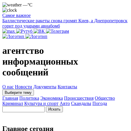
—°C
Самое важное
Баллистические ракеты снова громят Киев, а Днепропетровск
горит под ударами авиабомб
агентство
информационных
сообщений
О нас
Новости
Документы
Контакты
Выберите тему
Главная
Политика
Экономика
Происшествия
Общество
Криминал
Культура и спорт
Авто
Скандалы
Погода
Главное сегодня