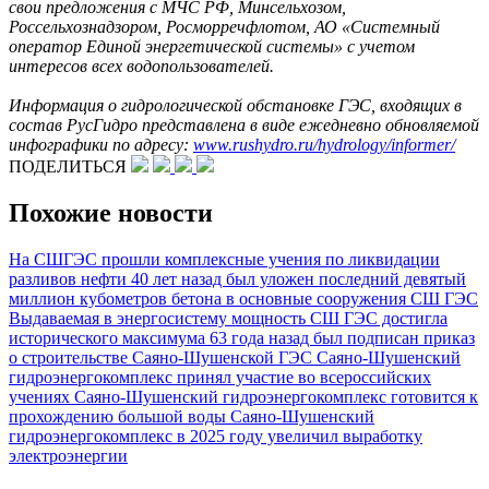
свои предложения с МЧС РФ, Минсельхозом,
Россельхознадзором, Росморречфлотом, АО «Системный
оператор Единой энергетической системы» с учетом
интересов всех водопользователей.
Информация о гидрологической обстановке ГЭС, входящих в
состав РусГидро представлена в виде ежедневно обновляемой
инфографики по адресу:
www.rushydro.ru/hydrology/informer/
ПОДЕЛИТЬСЯ
Похожие новости
На СШГЭС прошли комплексные учения по ликвидации
разливов нефти
40 лет назад был уложен последний девятый
миллион кубометров бетона в основные сооружения СШ ГЭС
Выдаваемая в энергосистему мощность СШ ГЭС достигла
исторического максимума
63 года назад был подписан приказ
о строительстве Саяно-Шушенской ГЭС
Саяно-Шушенский
гидроэнергокомплекс принял участие во всероссийских
учениях
Саяно-Шушенский гидроэнергокомплекс готовится к
прохождению большой воды
Саяно-Шушенский
гидроэнергокомплекс в 2025 году увеличил выработку
электроэнергии