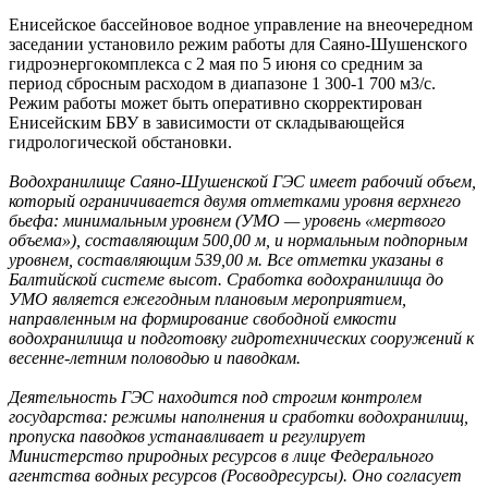
Енисейское бассейновое водное управление на внеочередном
заседании установило режим работы для Саяно-Шушенского
гидроэнергокомплекса с 2 мая по 5 июня со средним за
период сбросным расходом в диапазоне 1 300-1 700 м3/с.
Режим работы может быть оперативно скорректирован
Енисейским БВУ в зависимости от складывающейся
гидрологической обстановки.
Водохранилище Саяно-Шушенской ГЭС имеет рабочий объем,
который ограничивается двумя отметками уровня верхнего
бьефа: минимальным уровнем (УМО — уровень «мертвого
объема»), составляющим 500,00 м, и нормальным подпорным
уровнем, составляющим 539,00 м. Все отметки указаны в
Балтийской системе высот. Сработка водохранилища до
УМО является ежегодным плановым мероприятием,
направленным на формирование свободной емкости
водохранилища и подготовку гидротехнических сооружений к
весенне-летним половодью и паводкам.
Деятельность ГЭС находится под строгим контролем
государства: режимы наполнения и сработки водохранилищ,
пропуска паводков устанавливает и регулирует
Министерство природных ресурсов в лице Федерального
агентства водных ресурсов (Росводресурсы). Оно согласует