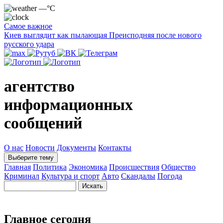
—°C
Самое важное
Киев выглядит как пылающая Преисподняя после нового
русского удара
агентство
информационных
сообщений
О нас
Новости
Документы
Контакты
Выберите тему
Главная
Политика
Экономика
Происшествия
Общество
Криминал
Культура и спорт
Авто
Скандалы
Погода
Главное сегодня