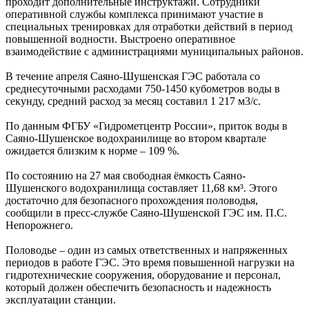
проходит дополнительные инструктажи. Сотрудники
оперативной службы комплекса принимают участие в
специальных тренировках для отработки действий в период
повышенной водности. Выстроено оперативное
взаимодействие с администрациями муниципальных районов.
В течение апреля Саяно-Шушенская ГЭС работала со
среднесуточными расходами 750-1450 кубометров воды в
секунду, средний расход за месяц составил 1 217 м3/с.
По данным ФГБУ «Гидрометцентр России», приток воды в
Саяно-Шушенское водохранилище во втором квартале
ожидается близким к норме – 109 %.
По состоянию на 27 мая свободная ёмкость Саяно-
Шушенского водохранилища составляет 11,68 км³. Этого
достаточно для безопасного прохождения половодья,
сообщили в пресс-службе Саяно-Шушенской ГЭС им. П.С.
Непорожнего.
Половодье – один из самых ответственных и напряженных
периодов в работе ГЭС. Это время повышенной нагрузки на
гидротехнические сооружения, оборудование и персонал,
который должен обеспечить безопасность и надежность
эксплуатации станции.