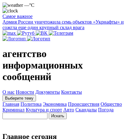
—°C
Самое важное
Армия России уничтожила семь объектов «Укрнафты» и
сожгла еще один крупный склад врага
агентство
информационных
сообщений
О нас
Новости
Документы
Контакты
Выберите тему
Главная
Политика
Экономика
Происшествия
Общество
Криминал
Культура и спорт
Авто
Скандалы
Погода
Главное сегодня