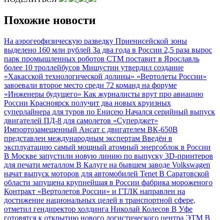
Похожие новости
На аэрогеофизическую разведку Приенисейской зоны
выделено 160 млн рублей
За два года в России 2,5 раза вырос
парк промышленных роботов
СТМ поставит в Ярославль
более 10 троллейбусов
Мишустин утвердил создание
«Хакасской технологической долины»
«Вертолеты России»
завоевали второе место среди 72 команд на форуме
«Инженеры будущего»
Как журналисты врут про авиацию
России
Красноярск получит два новых круизных
суперлайнера для туров по Енисею
Начался серийный выпуск
двигателей ПД-8 для самолетов «Суперджет»
Импортозамещенный Ансат с двигателем ВК-650В
представлен международным экспертам
Введён в
эксплуатацию самый мощный атомный энергоблок в России
В Москве запустили новую линию по выпуску 3D-принтеров
для печати металлом
В Калуге на бывшем заводе Volkswagen
начат выпуск моторов для автомобилей Tenet
В Саратовской
области запущена крупнейшая в России фабрика мороженого
Контракт «Вертолетов России» и ГТЛК направлен на
достижение национальных целей в транспортной сфере,
отметил гендиректор холдинга Николай Колесов
В Уфе
готовятся к открытию нового логистического центра ЭТМ
В