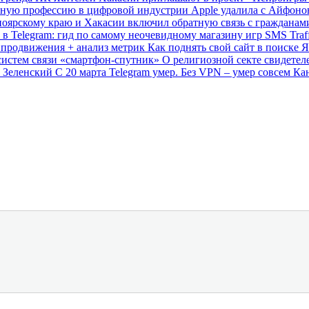
анную профессию в цифровой индустрии
Apple удалила с Айфон
ноярскому краю и Хакасии включил обратную связь с граждана
 в Telegram: гид по самому неочевидному магазину игр
SMS Traf
о продвижения + анализ метрик
Как поднять свой сайт в поиске 
систем связи «смартфон-спутник»
О религиозной секте свидетел
н Зеленский
С 20 марта Telegram умер. Без VPN – умер совсем
Кан