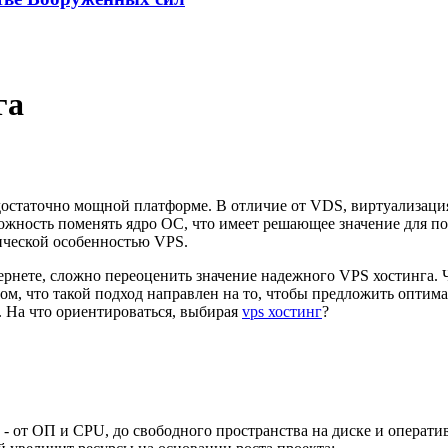
га
статочно мощной платформе. В отличие от VDS, виртуализация 
ожность поменять ядро ОС, что имеет решающее значение для по
фической особенностью VPS.
ернете, сложно переоценить значение надежного VPS хостинга. 
 том, что такой подход направлен на то, чтобы предложить опти
. На что ориентироваться, выбирая
vps хостинг
?
 - от ОП и CPU, до свободного пространства на диске и операти