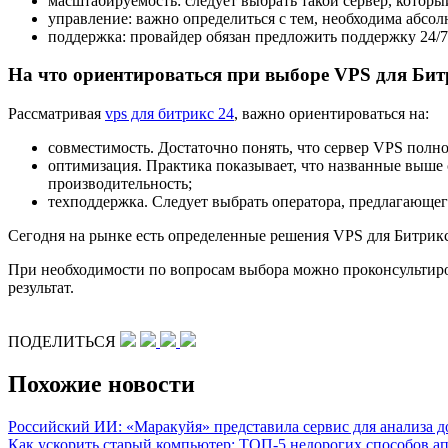
масштабируемость: следует выбрать такой сервер, которы
управление: важно определиться с тем, необходима абсо
поддержка: провайдер обязан предложить поддержку 24/7
На что ориентироваться при выборе VPS для Бит
Рассматривая
vps для битрикс 24
, важно ориентироваться на:
совместимость. Достаточно понять, что сервер VPS полн
оптимизация. Практика показывает, что названные выше с
производительность;
техподдержка. Следует выбрать оператора, предлагающе
Сегодня на рынке есть определенные решения VPS для Битрикс
При необходимости по вопросам выбора можно проконсультиров
результат.
ПОДЕЛИТЬСЯ
Похожие новости
Российский ИИ: «Маракуйя» представила сервис для анализа 
Как ускорить старый компьютер: ТОП-5 недорогих способов 