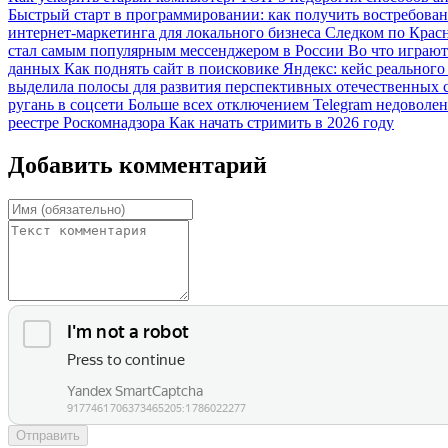
Быстрый старт в программировании: как получить востребов
интернет-маркетинга для локального бизнеса
Следком по Крас
стал самым популярным мессенджером в России
Во что играют
данных
Как поднять сайт в поисковике Яндекс: кейс реальног
выделила полосы для развития перспективных отечественных 
ругань в соцсети
Больше всех отключением Telegram недоволе
реестре Роскомнадзора
Как начать стримить в 2026 году
Добавить комментарий
Отправить