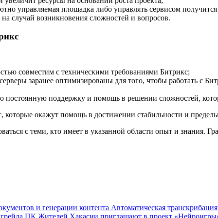
й увеличит ресурсы на основании роста проекта;
лютно управляемая площадка либо управлять сервисом получится
 на случай возникновения сложностей и вопросов.
рикс
остью совместим с техническими требованиями Битрикс;
ерверы заранее оптимизированы для того, чтобы работать с Бит
го постоянную поддержку и помощь в решении сложностей, котор
, которые окажут помощь в достижении стабильности и предель
аться с теми, кто имеет в указанной области опыт и знания. Г
документов и генерации контента
Автоматическая транскрибация 
апгрейда ПК
Жителей Хакасии приглашают в проект «Нейроигры»