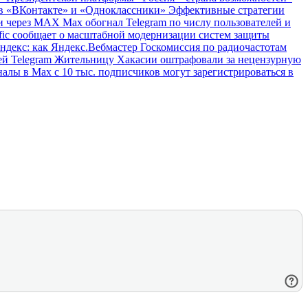
ов «ВКонтакте» и «Одноклассники»
Эффективные стратегии
ми через MAX
Max обогнал Telegram по числу пользователей и
fic сообщает о масштабной модернизации систем защиты
Яндекс: как Яндекс.Вебмастер
Госкомиссия по радиочастотам
ей Telegram
Жительницу Хакасии оштрафовали за нецензурную
алы в Мах с 10 тыс. подписчиков могут зарегистрироваться в