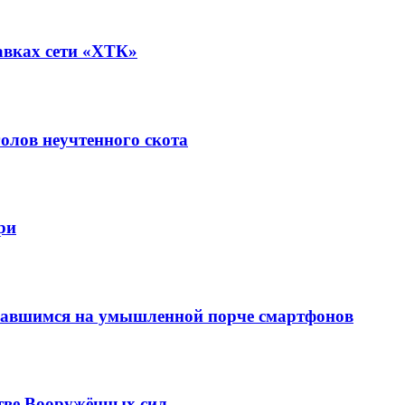
авках сети «ХТК»
олов неучтенного скота
ри
вавшимся на умышленной порче смартфонов
тве Вооружённых сил