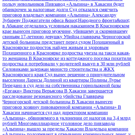
пользу невольников
Пивзавод «Альпина» в Хакасии будет
обанкрочен за налоговые долги
Суд отказался смягчить
приговор владельцу компании «Альпина» Александру
Зубареву
Поджигатели офиса &quot;Народного фронта&quot;
в Абакане отделались условным наказанием
В Красноярском
крае вынесен приговор мужчине, убившему и скормившему
свиньям 17-летнюю девушку
Убийца главврача Черногорской
детской больницы предстанет перед судом
Похищенный в
Красноярске подросток найден живым и здоровым
Похищенного в Красноярке подростка увезла на такси какая-
то женщина
В Красноярске из коттеджного поселка похитили
подростка и потребовали у родителей выкуп в 30 млн рублей
Силовиками задержан министр строительства и ЖКХ
Красноярского края
Суд вынес решение о принудительном
выселении Ларисы Долиной из квартиры Полины Лурье
Передано в суд дело на собственника горнолыжной базы
«Ергаки» Виктора Верьясова
В Хакасии завершается
расследование резонансного убийства Главврача
Черногорской детской больницы
В Хакасии вынесен
приговор хозяину пивоваренной компании «Альпина»
В
Хакасии начинается суд над директором компании
«Альпина», обвиняемого в уклонении от налогов на 3,4 млрд
рублей
Многомиллиардное уголовное дело пивзавода
«Альпина» вышло за пределы Хакасии
Владельца компании
«Альпина» подозревают в отмывании криминальных денег, у