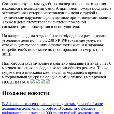
Согласно результатам судебных экспертиз, очаг возгорания
находился в помещении бани. А причиной пожара послужила
эксплуатация кустарно изготовленной печи с трубой и
технические нарушения, допущенные при возведении здания.
Также в доме отсутствовали системы пожарной
сигнализации, оповещения и огнетушители.
На владельца дома отдыха было возбуждено и расследовано
уголовное дело по ч. 3 ст. 238 УК РФ (оказание услуг, не
отвечающих требованиям безопасности жизни и здоровья
потребителей, повлекшее по неосторожности смерть трех
лиц).
Приговором суда мужчине назначено наказание в виде 3 лет 6
месяцев лишения свободы в колонии общего режима. Также
судом с него взысканы компенсация морального вреда и
материальный ущерб на общую сумму свыше 3 млн рублей.
ПОДЕЛИТЬСЯ
Похожие новости
В Абакане вынесен приговор фигурантам дела об обмане
дольщиков дома на ул. Стофато
В Хакасии с фермера-
рабовладельца взыскали 900 тысяч рублей компенсации в