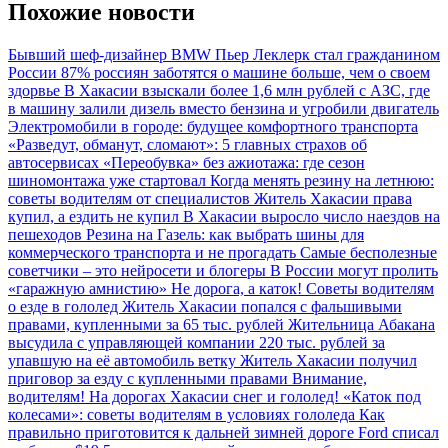
Похожие новости
Бывший шеф-дизайнер BMW Пьер Леклерк стал гражданином
России
87% россиян заботятся о машине больше, чем о своем
здорвье
В Хакасии взыскали более 1,6 млн рублей с АЗС, где
в машину залили дизель вместо бензина и угробили двигатель
Электромобили в городе: будущее комфортного транспорта
«Разведут, обманут, сломают»: 5 главных страхов об
автосервисах
«Переобувка» без ажиотажа: где сезон
шиномонтажа уже стартовал
Когда менять резину на летнюю:
советы водителям от специалистов
Житель Хакасии права
купил, а ездить не купил
В Хакасии выросло число наездов на
пешеходов
Резина на Газель: как выбрать шины для
коммерческого транспорта и не прогадать
Самые бесполезные
советчики – это нейросети и блогеры
В России могут пролить
«гаражную амнистию»
Не дорога, а каток! Советы водителям
о езде в гололед
Житель Хакасии попался с фальшивыми
правами, купленными за 65 тыс. рублей
Жительница Абакана
высудила с управляющей компании 220 тыс. рублей за
упавшую на её автомобиль ветку
Житель Хакасии получил
приговор за езду с купленными правами
Внимание,
водителям! На дорогах Хакасии снег и гололед!
«Каток под
колесами»: советы водителям в условиях гололеда
Как
правильно приготовится к дальней зимней дороге
Ford списал