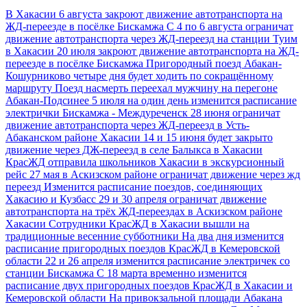
В Хакасии 6 августа закроют движение автотранспорта на
ЖД-переезде в посёлке Бискамжа
С 4 по 6 августа ограничат
движение автотранспорта через ЖД-переезд на станции Туим
в Хакасии
20 июля закроют движение автотранспорта на ЖД-
переезде в посёлке Бискамжа
Пригородный поезд Абакан-
Кошурниково четыре дня будет ходить по сокращённому
маршруту
Поезд насмерть переехал мужчину на перегоне
Абакан-Подсинее
5 июля на один день изменится расписание
электрички Бискамжа - Междуреченск
28 июня ограничат
движение автотранспорта через ЖД-переезд в Усть-
Абаканском районе Хакасии
14 и 15 июня будет закрыто
движение через ДЖ-переезд в селе Балыкса в Хакасии
КрасЖД отправила школьников Хакасии в экскурсионный
рейс
27 мая в Аскизском районе ограничат движение через жд
переезд
Изменится расписание поездов, соединяющих
Хакасию и Кузбасс
29 и 30 апреля ограничат движение
автотранспорта на трёх ЖД-переездах в Аскизском районе
Хакасии
Сотрудники КрасЖД в Хакасии вышли на
традиционные весенние субботники
На два дня изменится
расписание пригородных поездов КрасЖД в Кемеровской
области
22 и 26 апреля изменится расписание электричек со
станции Бискамжа
С 18 марта временно изменится
расписание двух пригородных поездов КрасЖД в Хакасии и
Кемеровской области
На привокзальной площади Абакана