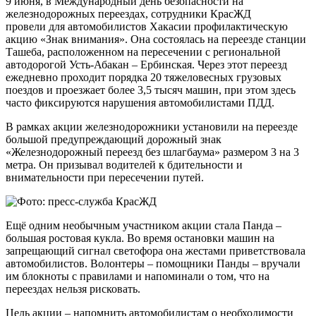
9 июня, в Международный день безопасности на
железнодорожных переездах, сотрудники КрасЖД
провели для автомобилистов Хакасии профилактическую
акцию «Знак внимания». Она состоялась на переезде станции
Ташеба, расположенном на пересечении с региональной
автодорогой Усть-Абакан – Ербинская. Через этот переезд
ежедневно проходит порядка 20 тяжеловесных грузовых
поездов и проезжает более 3,5 тысяч машин, при этом здесь
часто фиксируются нарушения автомобилистами ПДД.
В рамках акции железнодорожники установили на переезде
большой предупреждающий дорожный знак
«Железнодорожный переезд без шлагбаума» размером 3 на 3
метра. Он призывал водителей к бдительности и
внимательности при пересечении путей.
Ещё одним необычным участником акции стала Панда –
большая ростовая кукла. Во время остановки машин на
запрещающий сигнал светофора она жестами приветствовала
автомобилистов. Волонтеры – помощники Панды – вручали
им блокноты с правилами и напоминали о том, что на
переездах нельзя рисковать.
Цель акции – напомнить автомобилистам о необходимости