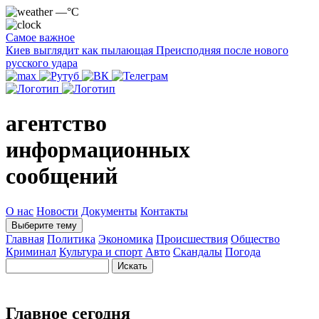
—°C
Самое важное
Киев выглядит как пылающая Преисподняя после нового
русского удара
агентство
информационных
сообщений
О нас
Новости
Документы
Контакты
Выберите тему
Главная
Политика
Экономика
Происшествия
Общество
Криминал
Культура и спорт
Авто
Скандалы
Погода
Главное сегодня