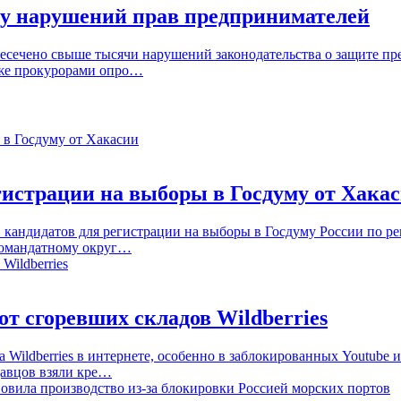
чу нарушений прав предпринимателей
ресечено свыше тысячи нарушений законодательства о защите пр
кже прокурорами опро…
гистрации на выборы в Госдуму от Хака
 кандидатов для регистрации на выборы в Госдуму России по р
дномандатному округ…
т сгоревших складов Wildberries
Wildberries в интернете, особенно в заблокированных Youtube и T
давцов взяли кре…