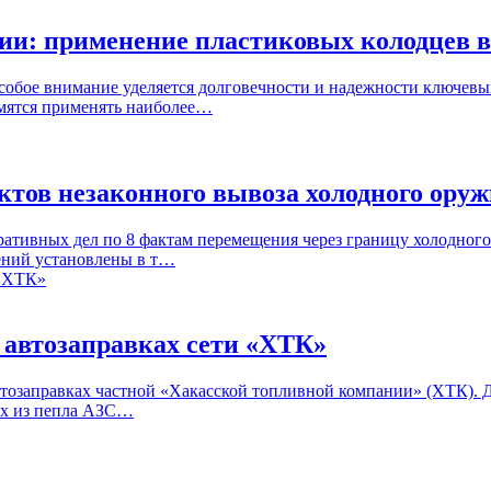
: применение пластиковых колодцев в с
бое внимание уделяется долговечности и надежности ключевых
емятся применять наиболее…
тов незаконного вывоза холодного ору
ративных дел по 8 фактам перемещения через границу холодног
ений установлены в т…
6 автозаправках сети «ХТК»
втозаправках частной «Хакасской топливной компании» (ХТК). Д
ших из пепла АЗС…