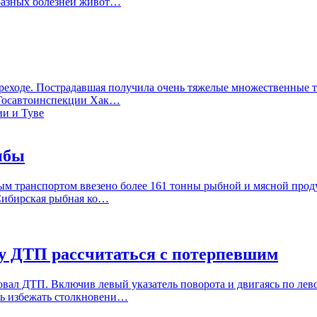
аразных болезней живот…
еходе. Пострадавшая получила очень тяжелые множественные тр
е Госавтоинспекции Хак…
ыбы
ым транспортом ввезено более 161 тонны рыбной и мясной проду
«Сибирская рыбная ко…
у ДТП рассчитаться с потерпевшим
вал ДТП. Включив левый указатель поворота и двигаясь по лев
сь избежать столкновени…