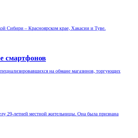
ой Сибири – Красноярском крае, Хакасии и Туве.
е смартфонов
 специализировавшихся на обмане магазинов, торгующих
елу 29-летней местной жительницы. Она была признана