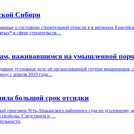
йской Сибири
анные о состоянии строительной отрасли в в регионах Енисейск
нятых* в сфере строительств…
кам, наживавшимся на умышленной порч
 давнее уголовное дело об организованной группе мошенников,
риод с апреля 2019 года…
чила большой срок отсидки
ый приговор Усть-Абаканского районного суда по уголовному д
я свободы. Следствием и …