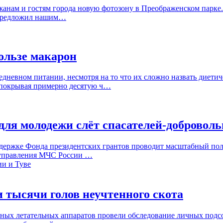
жанам и гостям города новую фотозону в Преображенском парке.
я предложил нашим…
ользе макарон
дневном питании, несмотря на то что их сложно назвать диетич
 покрывая примерно десятую ч…
ля молодежи слёт спасателей-доброволь
ержке Фонда президентских грантов проводит масштабный поле
 управления МЧС России …
 тысячи голов неучтенного скота
ных летательных аппаратов провели обследование личных подс