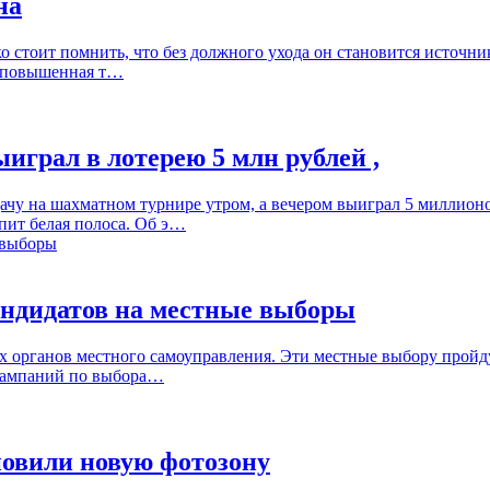
на
ко стоит помнить, что без должного ухода он становится источни
 и повышенная т…
играл в лотерею 5 млн рублей ,
ачу на шахматном турнире утром, а вечером выиграл 5 миллионо
упит белая полоса. Об э…
андидатов на местные выборы
х органов местного самоуправления. Эти местные выбору пройду
 кампаний по выбора…
новили новую фотозону