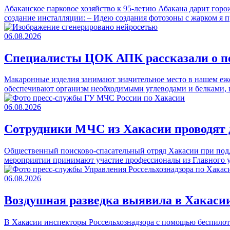
Абаканское парковое хозяйство к 95-летию Абакана дарит горо
создание инсталляции: – Идею создания фотозоны с жарком 
06.08.2026
Специалисты ЦОК АПК рассказали о п
Макаронные изделия занимают значительное место в нашем еже
обеспечивают организм необходимыми углеводами и белками,
06.08.2026
Сотрудники МЧС из Хакасии проводят д
Общественный поисково-спасательный отряд Хакасии при подд
мероприятии принимают участие профессионалы из Главного
06.08.2026
Воздушная разведка выявила в Хакасии
В Хакасии инспекторы Россельхознадзора с помощью беспилот