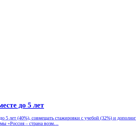
есте до 5 лет
о 5 лет (40%), совмещать стажировки с учебой (32%) и дополнит
рмы «Россия – страна возм…