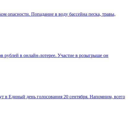
ком опасности. Попадание в воду бассейна песка, травы,
в рублей в онлайн-лотерее. Участие в розыгрыше он
т в Единый день голосования 20 сентября. Напомним, всего